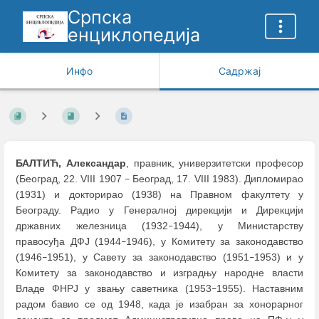
Српска
енциклопедија
Инфо
Садржај
БАЛТИЋ, Александар
, правник, универзитетски професор
(Београд, 22. VIII 1907
Београд, 17. VIII 1983). Дипломирао
–
(1931) и докторирао (1938) на Правном факултету у
Београду. Радио у Генералној дирекцији и Дирекцији
државних железница (1932
1944), у Министарству
–
правосуђа ДФЈ (1944
1946), у Комитету за законодавство
–
(1946
1951), у Савету за законодавство (1951
1953) и у
–
–
Комитету за законодавство и изградњу народне власти
Владе ФНРЈ у звању саветника (1953
1955). Наставним
–
радом бавио се од 1948, када је изабран за хонорарног