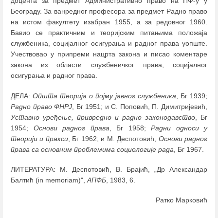
доцента за предмет Административно право на ПФ-у у
Београду. За ванредног професора за предмет Радно право
на истом факултету изабран 1955, а за редовног 1960.
Бавио се практичним и теоријским питањима положаја
службеника, социјалног осигурања и радног права уопште.
Учествовао у припреми нацрта закона и писао коментаре
закона из области службеничког права, социјалног
осигурања и радног права.
ДЕЛА:
Општа теорија о појму јавног службеника
, Бг 1939;
Радно право ФНРЈ
, Бг 1951; и С. Поповић, П. Димитријевић,
Уставно уређење, привредно и радно законодавство
, Бг
1954;
Основи радног права
, Бг 1958;
Радни односи у
теорији и пракси
, Бг 1962; и М. Деспотовић,
Основи радног
права са основним проблемима социологије рада
, Бг 1967.
ЛИТЕРАТУРА: М. Деспотовић, В. Брајић, „Др Александар
Балтић (in memoriam)",
АПФБ
, 1983, 6.
Ратко Марковић