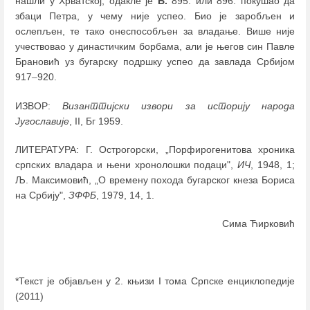
нашли у Хрватској, одакле је
Б.
895. или 896. покушао да
збаци Петра, у чему није успео. Био је заробљен и
ослепљен, те тако онеспособљен за владање. Више није
учествовао у династичким борбама, али је његов син Павле
Брановић уз бугарску подршку успео да завлада Србијом
917
–
920.
ИЗВОР:
Византтијски извори за историју народа
Југославије
, II, Бг 1959.
ЛИТЕРАТУРА: Г. Острогорски, „Порфирогенитова хроника
српских владара и њени хронолошки подаци",
ИЧ
, 1948, 1;
Љ. Максимовић, „О времену похода бугарског кнеза Бориса
на Србију",
ЗФФБ
, 1979, 14, 1.
Сима Ћирковић
*Текст је објављен у 2. књизи I тома Српске енциклопедије
(2011)