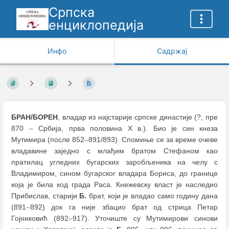
Српска
енциклопедија
Инфо
Садржај
БРАН/БОРЕН
, владар из најстарије српске династије (?, пре
870
–
Србија, прва половина Х в.). Био је син кнеза
Мутимира (после 852
–
891/893). Спомиње се за време очеве
владавине заједно с млађим братом Стефаном као
пратилац угледних бугарских заробљеника на челу с
Владимиром, сином бугарског владара Бориса, до границе
која је била код града Раса. Кнежевску власт је наследио
Прибислав, старији
Б.
брат, који је владао само годину дана
(891
–
892) док га није збацио брат од стрица Петар
Гојниковић (892
–
917). Уточиште су Мутимирови синови