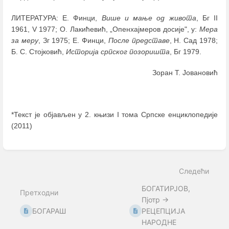
ЛИТЕРАТУРА: Е. Финци,
Више и мање од живота
, Бг II
1961, V 1977; О. Лакићевић, „Опенхајмеров досије", у:
Мера
за меру
, Зг 1975; Е. Финци,
После представе
, Н. Сад 1978;
Б. С. Стојковић,
Историја српског позоришта
, Бг 1979.
Зоран Т. Јовановић
*Текст је објављен у 2. књизи I тома Српске енциклопедије
(2011)
Enter
section
select
Следећи
mode
БОГАТИРЈОВ,
Претходни
Пјотр →
БОГАРАШ
РЕЦЕПЦИЈА
НАРОДНЕ