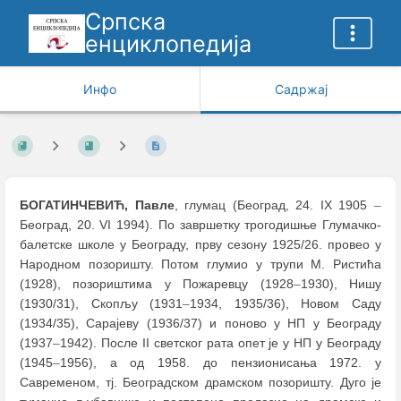
Српска
енциклопедија
Инфо
Садржај
БОГАТИНЧЕВИЋ, Павле
, глумац (Београд, 24. IX 1905
–
Београд, 20. VI 1994). По завршетку трогодишње Глумачко-
балетске школе у Београду, прву сезону 1925/26. провео у
Народном позоришту. Потом глумио у трупи М. Ристића
(1928), позориштима у Пожаревцу (1928
–
1930), Нишу
(1930/31), Скопљу (1931
–
1934, 1935/36), Новом Саду
(1934/35), Сарајеву (1936/37) и поново у НП у Београду
(1937
–
1942). После II светског рата опет је у НП у Београду
(1945
–
1956), а од 1958. до пензионисања 1972. у
Савременом, тј. Београдском драмском позоришту. Дуго је