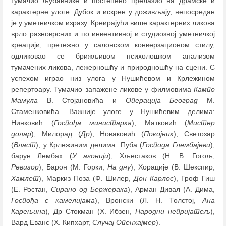
тумачио љубавнике и постепено прелазио на драмске и
карактерне улоге. Дубок и искрен у доживљају, непосредан
је у уметничком изразу. Креирајући више карактерних ликова
врло разноврсних и по инвентивној и студиозној уметничкој
креацији, претежно у салонском конверзационом стилу,
одликовао се брижљивом психолошком анализом
тумачених ликова, лежерношћу и природношћу на сцени. С
успехом играо низ улога у Нушићевом и Крлежином
репертоару. Тумачио запажене ликове у филмовима
Кампо
Мамула
В. Стојановића и
Операција Београд
М.
Стаменковића. Важније улоге у Нушићевим делима:
Нинковић (
Госпођа министарка
), Матковић (
Мистер
долар
), Милорад (
Др
), Новаковић (
Покојник
), Светозар
(
Власт
); у Крлежиним делима: Пуба (
Господа Глембајеви
),
барун Лембах (
У агонији
); Хљестаков (Н. В. Гогољ,
Ревизор
), Барон (М. Горки,
На дну
), Хорације (В. Шекспир,
Хамлет
), Маркиз Поза (Ф. Шилер,
Дон Карлос
), Гроф Гиш
(Е. Ростан,
Сирано од Бержерака
), Арман Дивал (А. Дима,
Госпођа с
камелијама
), Вронски (Л. Н. Толстој,
Ана
Карењина
), Др Стокман (Х. Ибзен,
Народни непријатељ
),
Вард Еванс (Х. Кипхарт,
Случај Опенхајмер
).