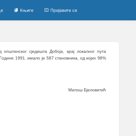
це
Књиге
Пријавите се
д општинског сједишта Добоја, крај локалног пута
 Године 1991. имало је 587 становника, од којих 98%
Милош Бјеловитић