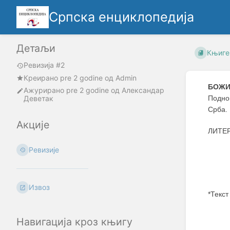
Српска енциклопедија
Детаљи
Књиге
Ревизија #2
Креирано
pre 2 godine
oд
Admin
БОЖИ
Ажурирано
pre 2 godine
од
Александар
Деветак
Подн
Срба.
Акције
ЛИТЕР
Ревизије
Извоз
*Текст
Enter
Навигација кроз књигу
section