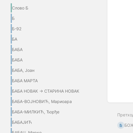
select
mode
Слово Б
Б
Б-92
БА
БАБА
БАБА
БАБА, Јоан
БАБА МАРТА
БАБА НОВАК → СТАРИНА НОВАК
БАБА-ВОЈНОВИЋ, Мариоара
БАБА-МИЛКИЋ, Ђорђе
Претхо
БАБАЈИЋ
БОЖ
БАБАЦ, Марко