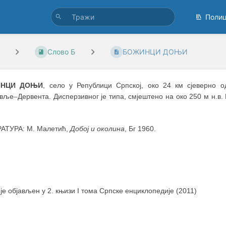
Поли
Слово Б
БОЖИНЦИ ДОЊИ
НЦИ ДОЊИ
, село у Републици Српској, око 24 км сјеверно о
овље
–
Дервента. Дисперзивног је типа, смјештено на око 250 м н.в.
АТУРА: М. Малетић,
Добој и околина
, Бг 1960.
 је објављен у 2. књизи I тома Српске енциклопедије (2011)