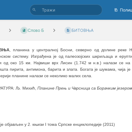
Поли
Слово Б
БИТОВЊА
ВЊА
, планина у централној Босни, северно од долине реке Н
нском систему. Изграђена је од палеозојских шкриљаца и ерупт
и од око 15 км. Највиши врх Лисин (1.742 м н.в.) налази се на
шта пирита, антимона, барита и злата. Богата је шумама, чија је 
ерији планине налази се неколико малих села.
АТУРА: Љ. Михић,
Планине Прењ и Чврсница са Борачким језеро
 је објављен у 2. књизи I тома Српске енциклопедије (2011)