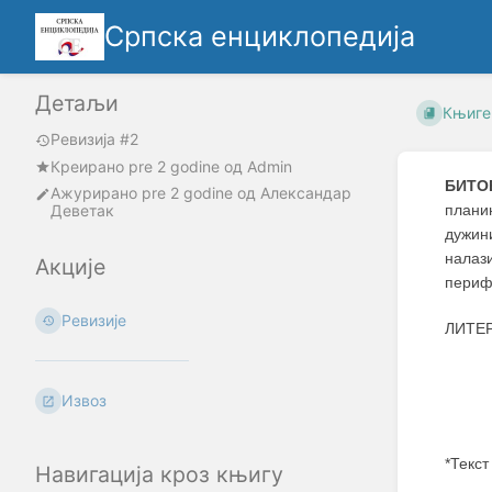
Српска енциклопедија
Детаљи
Књиге
Ревизија #2
Креирано
pre 2 godine
oд
Admin
БИТО
Ажурирано
pre 2 godine
од
Александар
Деветак
плани
дужин
налази
Акције
периф
Ревизије
ЛИТЕР
Извоз
*Текст
Навигација кроз књигу