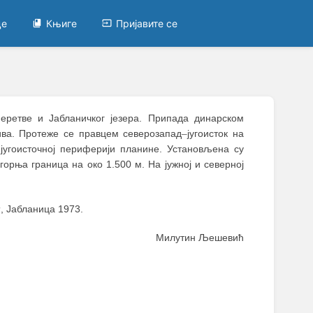
це
Књиге
Пријавите се
еретве и Јабланичког језера. Припада динарском
ива. Протеже се правцем северозапад
–
југоисток на
 југоисточној периферији планине. Установљена су
горња граница на око 1.500 м. На јужној и северној
м
, Јабланица 1973.
Милутин Љешевић