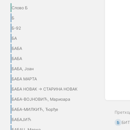
Enter
Слово Б
section
select
Б
mode
Б-92
БА
БАБА
БАБА
БАБА, Јоан
БАБА МАРТА
БАБА НОВАК → СТАРИНА НОВАК
БАБА-ВОЈНОВИЋ, Мариоара
БАБА-МИЛКИЋ, Ђорђе
Претхо
БАБАЈИЋ
БИТ
БАБАЦ, Марко