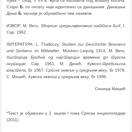
Хума
–
сход. У XV в. жупа се налазила под влашћу Косача.
Старо
Б.
по опсегу није идентично са данашњим. Данашње
Доње
Б.
касније је обухваћено тим називом.
ИЗВОР: М. Вего,
Зборник средњовјековних натписа БиХ
, I,
Сар. 1962.
ЛИТЕРАТУРА: L. Thalloczy,
Studien zur Geschichte Bosniens
und Serbiens im Mittelalter
, Münhen
–
Leipzig 1914; М. Вего,
Хисторија Броћна од најстаријих времена до турске
окупације
, Сар. 1961; М. Динић,
Хумско-требињска
властела
, Бг 1967;
Српске земље у средњем веку
, Бг 1978;
С. Мишић,
Хумска земља у средњем веку
, Бг 1996.
Синиша Мишић
*Текст је објављен у 2. књизи I тома Српске енциклопедије
(2011)
Enter