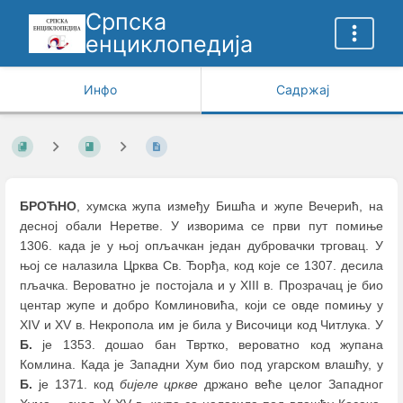
Српска
енциклопедија
Инфо
Садржај
БРОЋНО
, хумска жупа између Бишћа и жупе Вечерић, на
десној обали Неретве. У изворима се први пут помиње
1306. када је у њој опљачкан један дубровачки трговац. У
њој се налазила Црква Св. Ђорђа, код које се 1307. десила
пљачка. Вероватно је постојала и у XIII в. Прозрачац је био
центар жупе и добро Комлиновића, који се овде помињу у
XIV и XV в. Некропола им је била у Височици код Читлука. У
Б.
је 1353. дошао бан Твртко, вероватно код жупана
Комлина. Када је Западни Хум био под угарском влашћу, у
Б.
је 1371. код
бијеле цркве
држано веће целог Западног