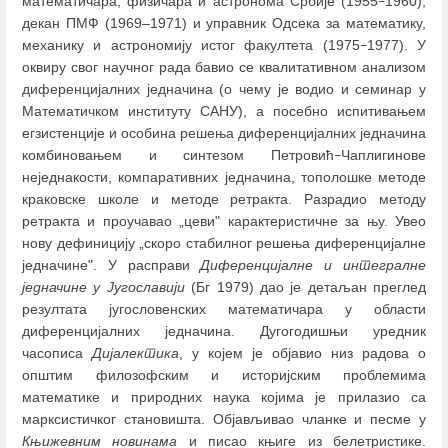
математичара, физичара и астронома Србије (1955
1960),
–
декан ПМФ (1969‒1971) и управник Одсека за математику,
механику и астрономију истог факултета (1975
1977). У
–
оквиру свог научног рада бавио се квалитативном анализом
диференцијалних једначина (о чему је водио и семинар у
Математичком институту САНУ), а посебно испитивањем
егзистенције и особина решења диференцијалних једначина
комбиновањем и синтезом Петровић
Чаплигинове
–
неједнакости, компаративних једначина, тополошке методе
краковске школе и методе ретракта. Разрадио методу
ретракта и проучавао „цеви" карактеристичне за њу. Увео
нову дефиницију „скоро стабилног решења диференцијалне
једначине". У расправи
Диференцијалне и интегралне
једначине у Југославији
(Бг 1979) дао је детаљан преглед
резултата југословенских математичара у области
диференцијалних једначина. Дугогодишњи уредник
часописа
Дијалектика
, у којем је објавио низ радова о
општим филозофским и историјским проблемима
математике и природних наука којима је прилазио са
марксистичког становишта. Објављивао чланке и песме у
Књижевним новинама
и писао књиге из белетристике.