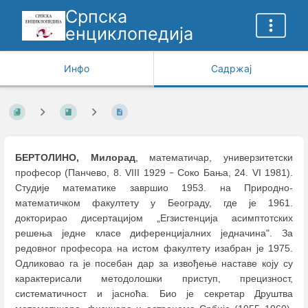
Српска
енциклопедија
Инфо
Садржај
БЕРТОЛИНО, Милорад
, математичар, универзитетски
професор (Панчево, 8. VIII 1929
Соко Бања, 24. VI 1981).
–
Студије математике завршио 1953. на Природно-
математичком факултету у Београду, где је 1961.
докторирао дисертацијом „Егзистенција асимптотских
решења једне класе диференцијалних једначина". За
редовног професора на истом факултету изабран је 1975.
Одликовао га је посебан дар за извођење наставе коју су
карактерисали методолошки приступ, прецизност,
систематичност и јасноћа. Био је секретар Друштва