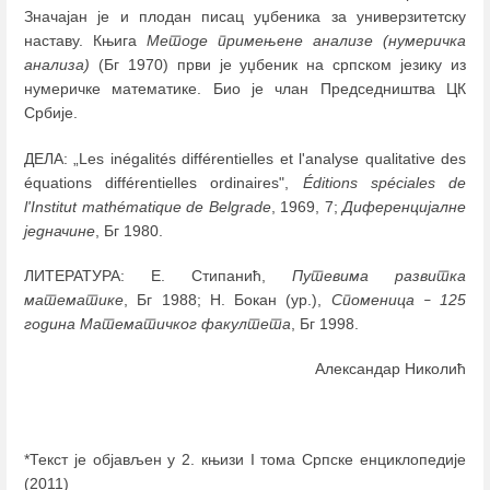
Значајан је и плодан писац уџбеника за универзитетску
наставу. Књига
Методе примењене анализе (нумеричка
анализа)
(Бг 1970) први је уџбеник на српском језику из
нумеричке математике. Био је члан Председништва ЦК
Србије.
ДЕЛА: „Les inégalités différentielles et l'analyse qualitative des
équations différentielles ordinaires",
Éditions spéciales de
l'Institut mathématique de Belgrade
, 1969, 7;
Диференцијалне
једначине
, Бг 1980.
ЛИТЕРАТУРА: Е. Стипанић,
Путевима развитка
математике
, Бг 1988; Н. Бокан (ур.),
Споменица
125
–
година Математичког факултета
, Бг 1998.
Александар Николић
*Текст је објављен у 2. књизи I тома Српске енциклопедије
(2011)