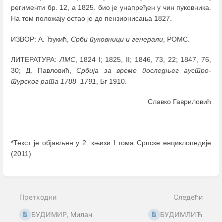
регименти бр. 12, а 1825. био је унапређен у чин пуковника.
На том положају остао је до пензионисања 1827.
ИЗВОР: А. Ђукић,
Срби пуковници и генерали
, РОМС.
ЛИТЕРАТУРА:
ЛМС
, 1824 I; 1825, II; 1846, 73, 22; 1847, 76,
30; Д. Павловић,
Србија за време последњег аустро-
турског рата 1788
–
1791
, Бг 1910.
Славко Гавриловић
*Текст је објављен у 2. књизи I тома Српске енциклопедије
(2011)
Enter
section
select
Претходни
Следећи
mode
БУДИМИР, Милан
БУДИМЛИЋ