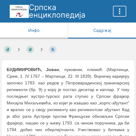
Српска
енциклопедија
Инфо
Садржај
БУДИМИРОВИЋ, Јован
, пуковник, племић (Мартинци,
Срем, 1. IV 1767
–
Мартинци, 22. III 1839). Војничку каријеру
започео 1783. као редов у Петроварадинској граничарској
регименти (бр. 9) у којој је постао десетар и каплар. У току
последњег аустро-турског рата ступио у Српски фрајкор
Михајла Михаљевића, из којег је изашао као „корпс-ађутант"
и вратио се у своју регименту као региментски ађутант. Кад
је због рата Аустрије против Француске обновљен Српски
фрајкор, нашао се у њему 1793. са чином поручника, да би
1794. добио чин оберлајтнанта. Учествовао у биткама у