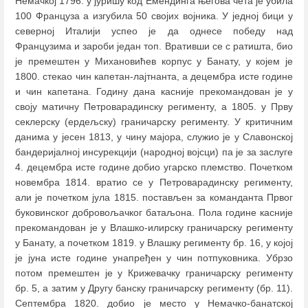
Немачкој 1796: у јуришу код Емендинга његова чета је убила
100 Француза а изгубила 50 својих војника. У једној бици у
северној Италији успео је да однесе победу над
Французима и зароби један топ. Вративши се с ратишта, био
је премештен у Михановићев корпус у Банату, у којем је
1800. стекао чин капетан-лајтнанта, а децембра исте године
и чин капетана. Годину дана касније прекомандован је у
своју матичну Петроварадинску регименту, а 1805. у Прву
секлерску (ердељску) граничарску регименту. У критичним
данима у јесен 1813, у чину мајора, служио је у Славонској
бандеријалној инсурекцији (народној војсци) па је за заслуге
4. децембра исте године добио угарско племство. Почетком
новембра 1814. вратио се у Петроварадинску регименту,
али је почетком јула 1815. постављен за команданта Првог
буковинског добровољачког батаљона. Пола године касније
прекомандован је у Влашко-илирску граничарску регименту
у Банату, а почетком 1819. у Влашку регименту бр. 16, у којој
је јуна исте године унапређен у чин потпуковника. Убрзо
потом премештен је у Крижевачку граничарску регименту
бр. 5, а затим у Другу банску граничарску регименту (бр. 11).
Септембра 1820. добио је место у Немачко-банатској