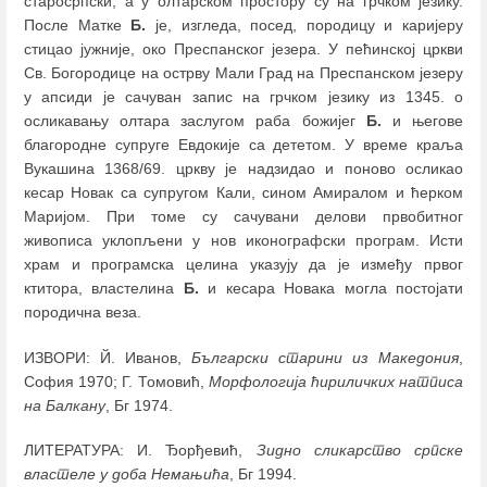
старосрпски, а у олтарском простору су на грчком језику.
После Матке
Б.
је, изгледа, посед, породицу и каријеру
стицао јужније, око Преспанског језера. У пећинској цркви
Св. Богородице на острву Мали Град на Преспанском језеру
у апсиди је сачуван запис на грчком језику из 1345. о
осликавању олтара заслугом раба божијег
Б.
и његове
благородне супруге Евдокије са дететом. У време краља
Вукашина 1368/69. цркву је надзидао и поново осликао
кесар Новак са супругом Кали, сином Амиралом и ћерком
Маријом. При томе су сачувани делови првобитног
живописа уклопљени у нов иконографски програм. Исти
храм и програмска целина указују да је између првог
ктитора, властелина
Б.
и кесара Новака могла постојати
породична веза.
ИЗВОРИ: Й. Иванов,
Български старини из Македония
,
София 1970; Г. Томовић,
Морфологија ћириличких натписа
на Балкану
, Бг 1974.
ЛИТЕРАТУРА: И. Ђорђевић,
Зидно сликарство српске
властеле у доба Немањића
, Бг 1994.