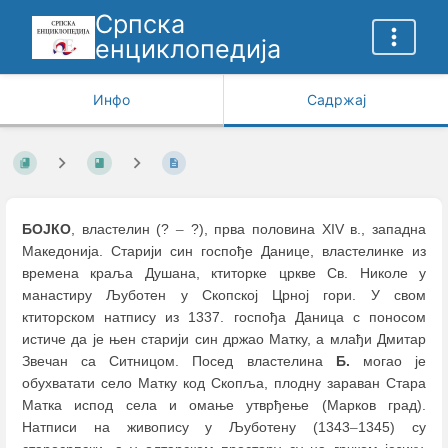
Српска
енциклопедија
Инфо
Садржај
БОЈКО
, властелин (?
–
?), прва половина XIV в., западна
Македонија. Старији син госпође Данице, властелинке из
времена краља Душана, ктиторке цркве Св. Николе у
манастиру Љуботен у Скопској Црној гори. У свом
ктиторском натпису из 1337. госпођа Даница с поносом
истиче да је њен старији син држао Матку, а млађи Дмитар
Звечан са Ситницом. Посед властелина
Б.
могао је
обухватати село Матку код Скопља, плодну зараван Стара
Матка испод села и омање утврђење (Марков град).
Натписи на живопису у Љуботену (1343
–
1345) су