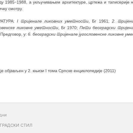
ду 1985
1988, а укључивањем архитектуре, цртежа и таписерије 
–
чку смотру.
РАТУРА:
I тријенале ликовних уметности
, Бг 1961;
2. трије
ловенске ликовне уметности
, Бг 1970;
Пети београдски тријена
 Предговор, у:
6. београдски тријенале југословенске ликовне у
 је објављен у 2. књизи I тома Српске енциклопедије (2011)
дни
ГРАДСКИ СТИЛ