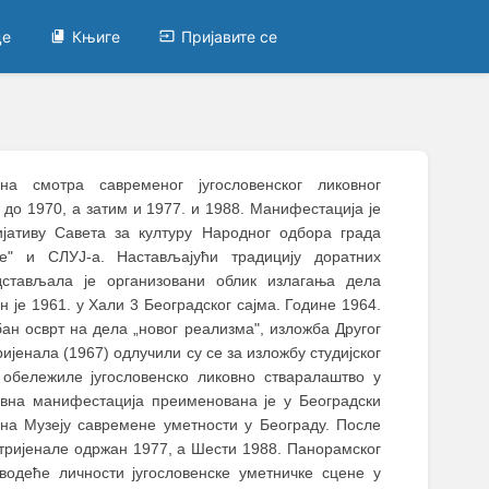
це
Књиге
Пријавите се
на смотра савременог југословенског ликовног
до 1970, а затим и 1977. и 1988. Манифестација је
јативу Савета за културу Народног одбора града
" и СЛУЈ-а. Настављајући традицију доратних
дстављала је организовани облик излагања дела
н је 1961. у Хали 3 Београдског сајма. Године 1964.
бан осврт на дела „новог реализма", изложба Другог
ријенала (1967) одлучили су се за изложбу студијског
су обележиле југословенско ликовно стваралаштво у
овна манифестација преименована је у Београдски
рена Музеју савремене уметности у Београду. После
и тријенале одржан 1977, а Шести 1988. Панорамског
водеће личности југословенске уметничке сцене у