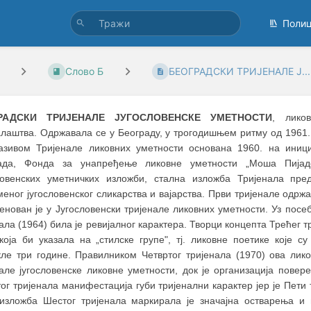
Поли
Слово Б
БЕОГРАДСКИ ТРИЈЕНАЛЕ Ј...
РАДСКИ ТРИЈЕНАЛЕ ЈУГОСЛОВЕНСКЕ УМЕТНОСТИ
, ликов
алаштва. Одржавала се у Београду, у трогодишњем ритму од 1961. 
азивом Тријенале ликовних уметности основана 1960. на иници
ада, Фонда за унапређење ликовне уметности „Моша Пијаде
ловенских уметничких изложби, стална изложба Тријенала пре
еног југословенског сликарства и вајарства. Први тријенале одржа
нован је у Југословенски тријенале ликовних уметности. Уз посе
ала (1964) била је ревијалног карактера. Творци концепта Трећег т
 која би указала на „стилске групе", тј. ликовне поетике које 
кле три године. Правилником Четвртог тријенала (1970) ова лик
нале југословенске ликовне уметности, док је организација пове
ог тријенала манифестација губи тријенални карактер јер је Пет
 изложба Шестог тријенала маркирала је значајна остварења и 