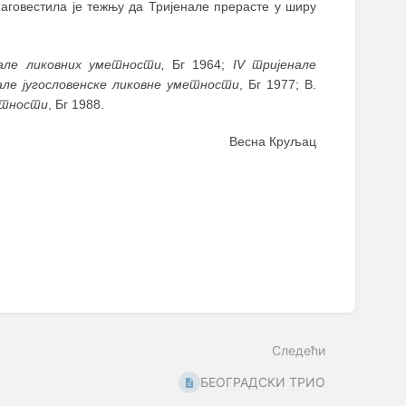
наговестила је тежњу да Тријенале прерасте у ширу
нале ликовних уметности,
Бг 1964;
IV тријенале
ле југословенске ликовне уметности
, Бг 1977; В.
метности
, Бг 1988.
Весна Круљац
Следећи
БЕОГРАДСКИ ТРИО