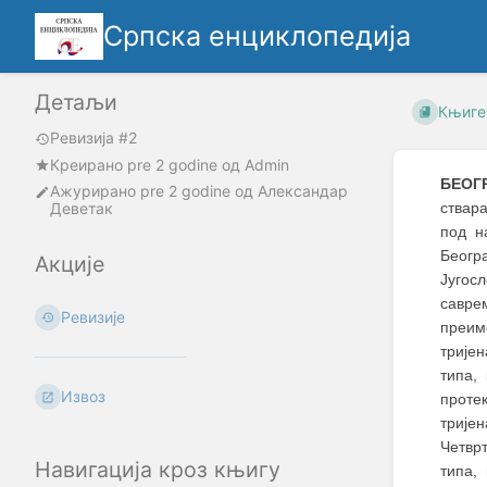
Српска енциклопедија
Детаљи
Књиге
Ревизија #2
Креирано
pre 2 godine
oд
Admin
БЕОГ
Ажурирано
pre 2 godine
од
Александар
Деветак
ствар
под н
Беогр
Акције
Југос
саврем
Ревизије
преиме
тријен
типа,
Извоз
проте
трије
Четврт
Навигација кроз књигу
типа,