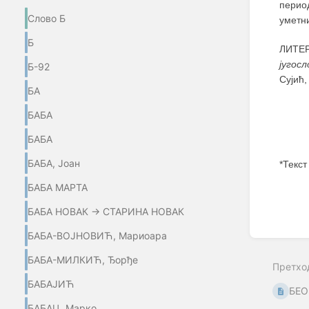
перио
Слово Б
уметни
Б
ЛИТЕ
југос
Б-92
Сујић,
БА
БАБА
БАБА
БАБА, Јоан
*Текст
БАБА МАРТА
Enter
section
БАБА НОВАК → СТАРИНА НОВАК
select
mode
БАБА-ВОЈНОВИЋ, Мариоара
БАБА-МИЛКИЋ, Ђорђе
Претхо
БАБАЈИЋ
БЕО
БАБАЦ, Марко