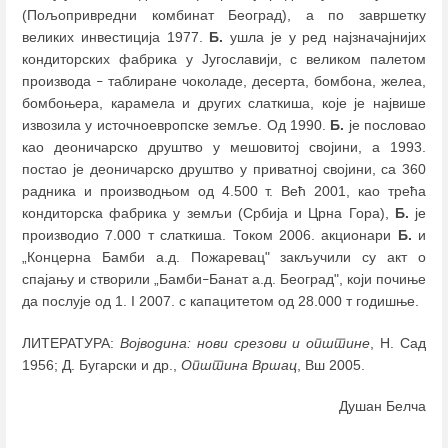
(Пољопривредни комбинат Београд), а по завршетку
великих инвестиција 1977.
Б.
ушла је у ред најзначајнијих
кондиторских фабрика у Југославији, с великом палетом
производа
таблиране чоколаде, десерта, бомбона, желеа,
–
бомбоњера, карамела и других слаткиша, које је највише
извозила у источноевропске земље. Од 1990.
Б.
је пословао
као деоничарско друштво у мешовитој својини, а 1993.
постао је деоничарско друштво у приватној својини, са 360
радника и производњом од 4.500 т. Већ 2001, као трећа
кондиторска фабрика у земљи (Србија и Црна Гора),
Б.
је
производио 7.000 т слаткиша. Током 2006. акционари
Б.
и
„Концерна Бамби а.д. Пожаревац" закључили су акт о
спајању и створили „Бамби
Банат а.д. Београд", који почиње
–
да послује од 1. I 2007. с капацитетом од 28.000 т годишње.
ЛИТЕРАТУРА:
Војводина: нови срезови и општине
, Н. Сад
1956; Д. Бугарски и др.,
Општина Вршац
, Вш 2005.
Душан Белча