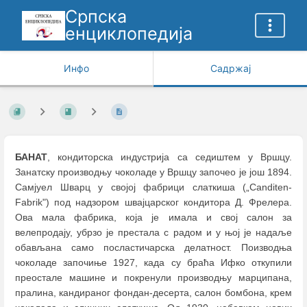
Српска
енциклопедија
Инфо
Садржај
БАНАТ
, кондиторска индустрија са седиштем у Вршцу.
Занатску производњу чоколаде у Вршцу започео је још 1894.
Самјуел Шварц у својој фабрици слаткиша („Canditen-
Fabrik") под надзором швајцарског кондитора Д. Фрелера.
Ова мала фабрика, која је имала и свој салон за
велепродају, убрзо је престала с радом и у њој је надаље
обављана само посластичарска делатност. Поизводња
чоколаде започиње 1927, када су браћа Ифко откупили
преостале машине и покренули производњу марципана,
пралина, кандираног фондан-десерта, салон бомбона, крем