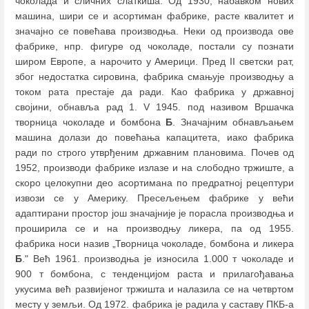
чоколада и сличних слаткиша. Од 1930, набавком нових
машина, шири се и асортиман фабрике, расте квалитет и
значајно се повећава производња. Неки од производа ове
фабрике, нпр. фигуре од чоколаде, постали су познати
широм Европе, а нарочито у Америци. Пред II светски рат,
због недостатка сировина, фабрика смањује производњу а
током рата престаје да ради. Као фабрика у државној
својини, обнавља рад 1. V 1945. под називом Вршачка
творница чоколаде и бомбона
Б
. Значајним обнављањем
машина долази до повећања капацитета, иако фабрика
ради по строго утврђеним државним плановима. Почев од
1952, производи фабрике излазе и на слободно тржиште, а
скоро целокупни део асортимана по предратној рецептури
извози се у Америку. Пресељењем фабрике у већи
адаптирани простор још значајније је порасла производња и
проширила се и на производњу ликера, па од 1955.
фабрика носи назив „Творница чоколаде, бомбона и ликера
Б
." Већ 1961. производња је износила 1.000 т чоколаде и
900 т бомбона, с тенденцијом раста и прилагођавања
укусима већ развијеног тржишта и налазила се на четвртом
месту у земљи. Од 1972. фабрика је радила у саставу ПКБ-а