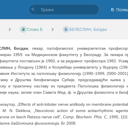
Поли
Слово Б
БЕЛЕСЛИН, Богдан
СЛИН, Богдан
, лекар, патофизиолог, универзитетски професо
мирао 1959. на Медицинском факултету у Београду. За лекара пр
 факултета постављен је 1960, а за редовног професора 1982. Уса
живања у Лондону (1964) и Колумбија универзитету у Њујорку (196
авник Института за патолошку физиологију (1990
1999, 2000
2001
–
–
зику и Друштва биофизичара Србије, председавајући њима у 
тску и практичну наставу из предмета Патолошка физиологија 
ије наука, затим члан Савета Мед. ф. и Друштва физиолога и биоф
коаутор, „Effects of anti-lobster nerve antibody on membrane potentials
 M. N. Dekleva, „Neurotoxic action of some antiarrhythmic agents
rone on leech Retzius nerve cell",
Comp. Biochem. Phis. C
, 1995, 110
јалнa патолошкa физиологијa
, Бг 2008.