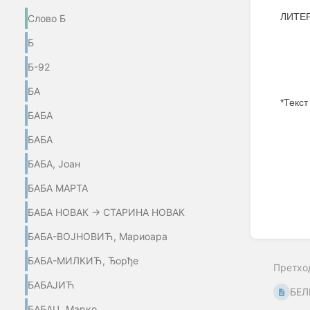
ЛИТЕРА
Слово Б
Б
Б-92
БА
*Текст
БАБА
Enter
БАБА
section
select
БАБА, Јоан
mode
БАБА МАРТА
БАБА НОВАК → СТАРИНА НОВАК
БАБА-ВОЈНОВИЋ, Мариоара
БАБА-МИЛКИЋ, Ђорђе
Претхо
БАБАЈИЋ
БЕЛ
БАБАЦ, Марко