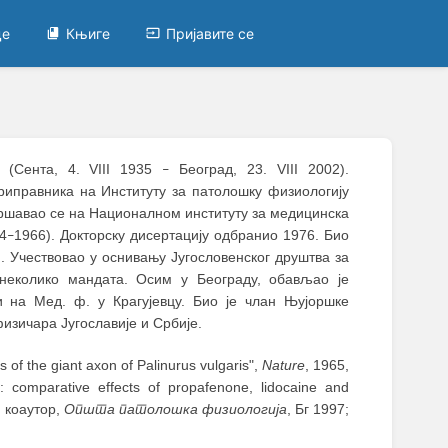
це
Књиге
Пријавите се
р (Сента, 4. VIII 1935
Београд, 23. VIII 2002).
–
иправника на Институту за патолошку физиологију
вршавао се на Националном институту за медицинска
4
1966). Докторску дисертацију одбранио 1976. Био
–
). Учествовао у оснивању Југословенског друштва за
неколико мандата. Oсим у Београду, обављао je
и на Мед. ф. у Крагујевцу. Био је члан Њујоршке
изичара Југославије и Србије.
 of the giant axon of Palinurus vulgaris",
Nature
, 1965,
: comparative effects of propafenone, lidocaine and
; коаутор,
Општа патолошка физиологија
, Бг 1997;