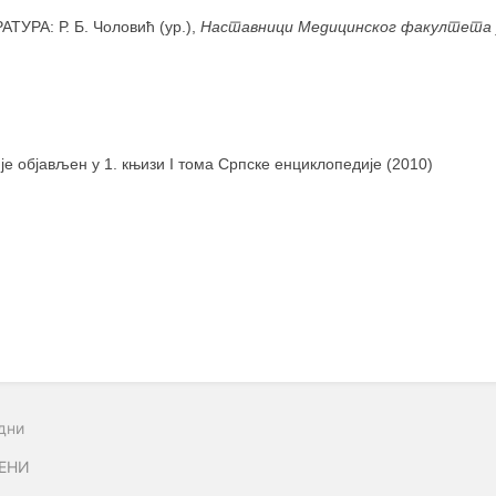
ТУРА: Р. Б. Чоловић (ур.),
Наставници Медицинског факултета 
 је објављен у 1. књизи I тома Српске енциклопедије (2010)
дни
ЕНИ