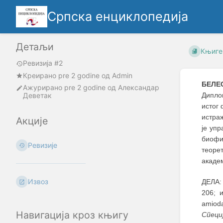
Српска енциклопедија
Детаљи
Књиге
Ревизија #2
Креирано
pre 2 godine
oд
Admin
БЕЛЕ
Ажурирано
pre 2 godine
од
Александар
Деветак
Дипло
истог
истра
Акције
је упр
биофи
Ревизије
теоре
академ
Извоз
ДЕЛА: 
206; и
amioda
Навигација кроз књигу
Специ