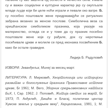
су и важан социјални и културни карактер јер су окупљале
младе људе који би целе ноћи играли и певали око ватре.
Б.
су посебно поштовале жене придржавајући се ритуалних
забрана везаних за женске послове. Симболична веза са
хришћанском симболиком празника, која указује на
материнство, огледа се и у томе да су празник посебно
поштовале жене које су рађале, док су нероткиње
посећивале цркве и молиле се пред иконама посвећеним
Б.
како би остале гравидне.
Лидија Б. Радуловић
ИЗВОРИ:
Јеванђеља
;
Минеј
за месец март.
ЛИТЕРАТУРА: Л. Мирковић,
Хеортологија или историјски
развитак и богослужење празника Православне источне
цркве
, Бг 1961; М. Вего,
Зборник средњовековних натписа
БиХ
, I, Сар. 1962; Ј. Поповић,
Житија светих за март
, Бг
1973; П. Анђелић, „Бишће и Благај, политички центар
Хумске земље у средњем веку",
Херцеговина
, 1981, 1; М.