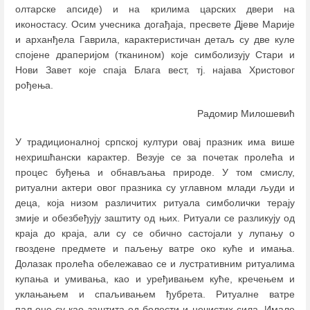
олтарске апсиде) и на крилима царских двери на
иконостасу. Осим учесника догађаја, пресвете Дјеве Марије
и арханђела Гаврила, карактеристичан детаљ су две куле
спојене драперијом (тканином) које симболизују Стари и
Нови Завет које спаја Блага вест, тј. најава Христовог
рођења.
Радомир Милошевић
У традиционалној српској култури овај празник има више
нехришћански карактер. Везује се за почетак пролећа и
процес буђења и обнављања природе. У том смислу,
ритуални актери овог празника су углавном млади људи и
деца, која низом различитих ритуала симболички терају
змије и обезбеђују заштиту од њих. Ритуали се разликују од
краја до краја, али су се обично састојали у лупању о
гвоздене предмете и паљењу ватре око куће и имања.
Долазак пролећа обележавао се и лустративним ритуалима
купања и умивања, као и уређивањем куће, кречењем и
уклањањем и спаљивањем ђубрета. Ритуалне ватре
паљене су као заштита од болести и нечистих сила. Имале