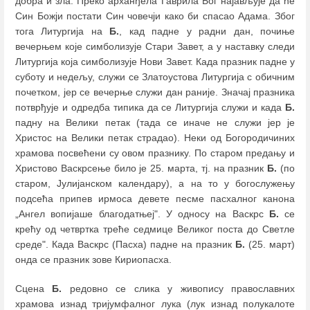
добра и зла. Преко арханђела Гаврила Бог најављује да ће
Син Божји постати Син човечји како би спасао Адама. Због
тога Литургија на
Б.
, кад падне у радни дан, почиње
вечерњем које симболизује Стари Завет, а у наставку следи
Литургија која симболизује Нови Завет. Када празник падне у
суботу и недељу, служи се Златоустова Литургија с обичним
почетком, јер се вечерње служи дан раније. Значај празника
потврђује и одредба типика да се Литургија служи и када
Б.
падну на Велики петак (тада се иначе не служи јер је
Христос на Велики петак страдао). Неки од Богородичиних
храмова посвећени су овом празнику. По старом предању и
Христово Васкрсење било је 25. марта, тј. на празник
Б.
(по
старом, Јулијанском календару), а на то у богослужењу
подсећа припев ирмоса девете песме пасхалног канона
„Ангел вопијаше благодатњеј". У односу на Васкрс
Б.
се
крећу од четвртка треће седмице Великог поста до Светле
среде". Када Васкрс (Пасха) падне на празник
Б.
(25. март)
онда се празник зове Кириопасха.
Сцена
Б.
редовно се слика у живопису православних
храмова изнад тријумфалног лука (лук изнад полукалоте