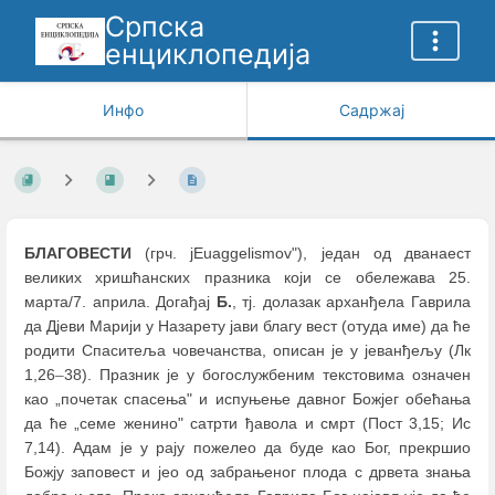
Српска
енциклопедија
Инфо
Садржај
БЛАГОВЕСТИ
(грч. jEuaggelismov"), један од дванаест
великих хришћанских празника који се обележава 25.
марта/7. априла. Догађај
Б.
, тј. долазак арханђела Гаврила
да Дјеви Марији у Назарету јави благу вест (отуда име) да ће
родити Спаситеља човечанства, описан је у јеванђељу (Лк
1,26
–
38). Празник је у богослужбеним текстовима означен
као „почетак спасења" и испуњење давног Божјег обећања
да ће „семе женино" сатрти ђавола и смрт (Пост 3,15; Ис
7,14). Адам је у рају пожелео да буде као Бог, прекршио
Божју заповест и јео од забрањеног плода с дрвета знања