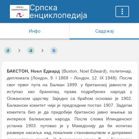
Српска
енциклопедија
Инфо
Садржај
БАКСТОН, Ноел Едвард
(Buxton, Noel Edward), политичар,
дипломата (Лондон, 9. I 1869
Лондон, 12. IX 1948). После
–
свог првог пута на Балкан 1899. у британској јавности је
иступао као бранилац права подређених народа у
Османском царству. Заједно са браћом основао је 1902.
Балкански комитет чији је председник постао 1907. Задатак
комитета био је да придобије британско јавно мњење за
интересе балканских народа. После слома Илинденског
устанка 1903. путовао је у Македонију да би испитао
размере насиља над локалним становништвом и допремио