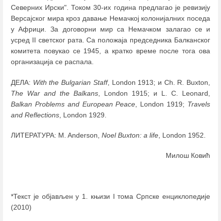
Северних Ирски". Током 30-их година предлагао је ревизију
Версајског мира кроз давање Немачкој колонијалних поседа
у Африци. За договорни мир са Немачком залагао се и
усред II светског рата. Са положаја председника Балканског
комитета повукао се 1945, а кратко време после тога ова
организација се распала.
ДЕЛА:
With the Bulgarian Staff
, London 1913; и Ch. R. Buxton,
The War and the Balkans
, London 1915; и L. C. Leonard,
Balkan Problems and European Peace
, London 1919;
Travels
and Reflections
, London 1929.
ЛИТЕРАТУРА: M. Anderson,
Noel Buxton: a life
, London 1952.
Милош Ковић
*Текст је објављен у 1. књизи I тома Српске енциклопедије
(2010)