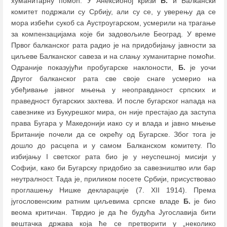
хуманитарну помоћ. У Анексионој кризи
Б.
и Балкански
комитет подржали су Србију, али су се, у уверењу да се
мора избећи сукоб са Аустроугарском, усмерили на трагање
за компензацијама које би задовољиле Београд. У време
Првог балканског рата радио је на придобијању јавности за
циљеве Балканског савеза и на слању хуманитарне помоћи.
Oдраније показујући пробугарске наклоности,
Б.
је уочи
Другог балканског рата све своје снаге усмерио на
убеђивање јавног мњења у неоправданост српских и
праведност бугарских захтева. И после бугарског напада на
савезнике из Букурешког мира, он није престајао да заступа
права Бугара у Македонији иако су и влада и јавно мњење
Британије почели да се окрећу од Бугарске. Због тога је
дошло до расцепа и у самом Балканском комитету. По
избијању I светског рата био је у неуспешној мисији у
Софији, како би Бугарску придобио за савезништво или бар
неутралност. Тада je, приликом посете Србији, присуствоваo
проглашењу Нишке декларације (7. XII 1914). Према
југословенским ратним циљевима српске владе
Б.
је био
веома критичан. Тврдио је да ће будућа Југославија бити
вештачка држава која ће се претворити у „неколико