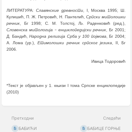
ЛИТЕРАТУРА:
Славянские древности
, I, Москва 1995; Ш.
Кулишић, П. Ж. Петровић, Н. Пантелић,
Српски митолошки
речник
, Бг 1998; С. М. Толстој, Љ. Раденковић (ред.),
Словенска митологија
енциклопедијски речник
, Бг 2001;
–
Д. Бандић,
Народна религија Срба у 100 појмова
, Бг 2004;
А. Лома (ур.),
Етимолошки речник српског језика
, II, Бг
2006.
Ивица Тодоровић
*Текст је објављен у 1. књизи I тома Српске енциклопедије
(2010)
Enter
section
select
Претходни
Следећи
mode
БАБИЋИ
БАБИЦЕ ГОРЊЕ