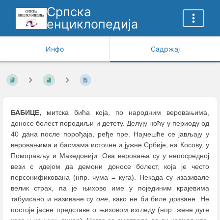
Српска
енциклопедија
Инфо
Садржај
БАБИЦЕ,
митска бића која, по народним веровањима,
доносе болест породиљи и детету. Делују ноћу у периоду од
40 дана после порођаја, ређе пре. Најчешће се јављају у
веровањима и басмама источне и јужне Србије, на Косову, у
Поморављу и Македонији. Ова веровања су у непосредној
вези с идејом да демони доносе болест, која је често
персонификована (нпр. чума = куга). Некада су изазивале
велик страх, па је њихово име у појединим крајевима
табуисано и називане су
оне
, како не би биле дозване. Не
постоје јасне представе о њиховом изгледу (нпр. жене дуге