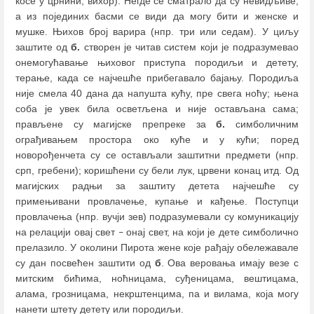
косе у црнини, вихор). Негде се сматрало да су невидљиве,
а из појединих басми се види да могу бити и женске и
мушке. Њихов број варира (нпр. три или седам). У циљу
заштите од
б.
створен је читав систем који је подразумевао
онемогућавање њиховог приступа породиљи и детету,
терање, када се најчешће прибегавало бајању. Породиља
није смела 40 дана да напушта кућу, пре свега ноћу; њена
соба је увек била осветљена и није остављана сама;
прављене су магијске препреке за
б.
симболичним
ограђивањем простора око куће и у кући; поред
новорођенчета су се остављали заштитни предмети (нпр.
срп, гребени); коришћени су бели лук, црвени конац итд. Од
магијских радњи за заштиту детета најчешће су
примењивани провлачење, купање и кађење. Поступци
провлачења (нпр. вучји зев) подразумевали су комуникацију
на релацији овај свет
онај свет, на који је дете симболично
–
прелазило. У околини Пирота жене које рађају обележавале
су дан посвећен заштити од
б
. Ова веровања имају везе с
митским бићима, ноћницама, суђеницама, вештицама,
алама, грозницама, некрштенцима, па и вилама, која могу
нанети штету детету или породиљи.