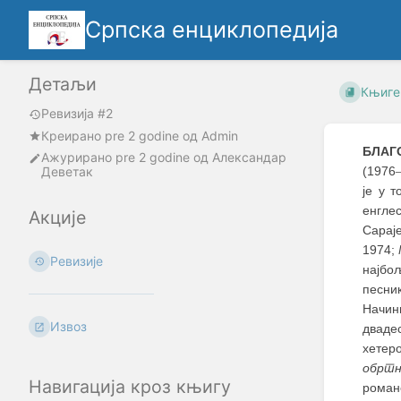
Српска енциклопедија
Детаљи
Књиге
Ревизија #2
Креирано
pre 2 godine
oд
Admin
БЛАГ
Ажурирано
pre 2 godine
од
Александар
Деветак
(1976
је у 
енгле
Акције
Сараје
1974;
Ревизије
најбо
песник
Начини
Извоз
дваде
хетер
обртн
Навигација кроз књигу
роман