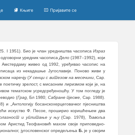
це
Књиге
Пријавите се
25. I 1951). Био је члан уредништва часописа
Израз
и одговорни уредник часописа
Дело
(1987
–
1992), који
У Амстердаму живео од 1992, уређивао часопис на
писаца из некадашње Југославије. Поново живи у
ском наречју (
У сенци с витезом на месечини
, Сар.
е поетичку зрелост, с мисаоним лиризмом који је, на
ивом тематском усредсређеношћу. У том погледу је
реводио (
Град
, Бл 1980;
Сабране пјесме
, Сар. 1988).
 28) и „Антологију босанскохерцеговачког пјесништва
ећи искуство Ф. Песое, проширио коришћењем два
олазност и уплитање у њу
(Сар. 1978),
Ђавоља
ном Аристид Теофановић махом своје приповедно-
ационалног, југословенског опредељења
Б.
је у својим