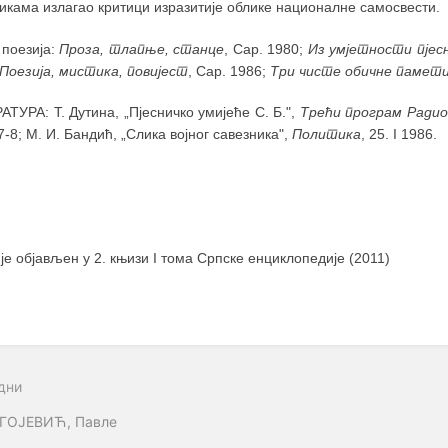
икама излагао критици изразитије облике националне самосвести.
 поезија:
Проза, тлапње, станце
, Сар. 1980;
Из умјетности пје
Поезија, мистика, повијест
, Сар. 1986;
Три чисте обичне памет
ТУРА: Т. Дутина, „Пјесничко умијеће С. Б.",
Трећи програм Радио
7-8; М. И. Бандић, „Слика војног савезника",
Политика
, 25. I 1986.
 је објављен у 2. књизи I тома Српске енциклопедије (2011)
дни
ГОЈЕВИЋ, Павле