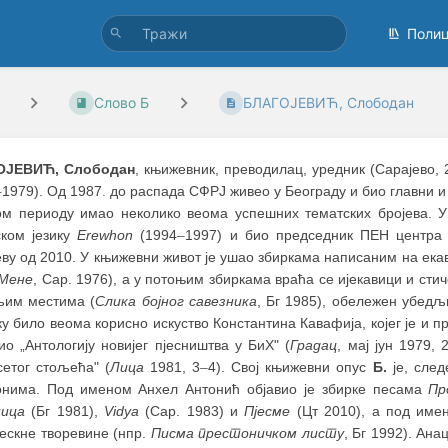
Поли
Слово Б
БЛАГОЈЕВИЋ, Слободан
ОЈЕВИЋ, Слободан
, књижевник, преводилац, уредник (Сарајево, 
–
1979). Од 1987. до распада СФРЈ живео у Београду и био главни 
том периоду имао неколико веома успешних тематских бројева. 
ском језику
Erewhon
(1994
–
1997) и био председник ПЕН центра 
ву од 2010. У књижевни живот је ушао збиркама написаним на екав
Мене
, Сар. 1976), а у потоњим збиркама враћа се ијекавици и стич
љим местима (
Слика бојног савезника
, Бг 1985), обележен убедљ
у било веома корисно искуство Константина Кавафија, којег је и п
о „Антологију новијег пјесништва у БиХ" (
Градац
, мај јун 1979,
сетог стољећа" (
Лица
1981, 3
–
4). Свој књижевни опус
Б.
је, след
онима. Под именом Анхел Антонић објавио је збирке песама
Пр
ица
(Бг 1981),
Vidya
(Сар. 1983) и
Пјесме
(Цт 2010), a под име
ескне творевине (нпр.
Писма престоничком листу
, Бг 1992). Ан