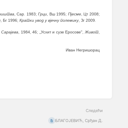
сништва
, Сар. 1983;
Грци
, Вш 1995;
Пјесме
, Цт 2008;
и
, Бг 1996;
Кратки увод у вјечну полемику
, Зг 2009.
 Сарајева
, 1984, 46; „Усхит и сузе Еросове",
Живот
,
Иван Негришорац
Следећи
БЛАГОЈЕВИЋ, Срђан Д.