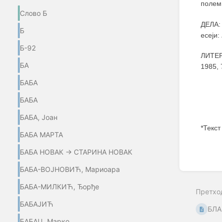
полем
Слово Б
ДЕЛА:
Б
есеји:
Б-92
ЛИТЕРА
БА
1985, 
БАБА
БАБА
БАБА, Јоан
*Текст
БАБА МАРТА
Enter
БАБА НОВАК → СТАРИНА НОВАК
section
select
БАБА-ВОЈНОВИЋ, Мариоара
mode
БАБА-МИЛКИЋ, Ђорђе
Претхо
БАБАЈИЋ
БЛА
БАБАЦ, Марко