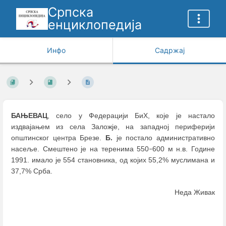
Српска
енциклопедија
Инфо
Садржај
БАЊЕВАЦ
, село у Федерацији БиХ, које је настало
издвајањем из села Заложје, на западној периферији
општинског центра Брезе.
Б.
је постало административно
насеље. Смештено је на теренима 550
600 м н.в. Године
–
1991. имало је 554 становника, од којих 55,2% муслимана и
37,7% Срба.
Неда Живак