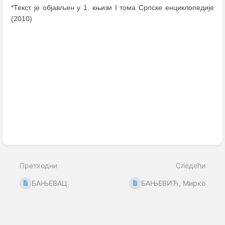
*Текст је објављен у 1. књизи I тома Српске енциклопедије
(2010)
Enter
section
select
mode
Претходни
Следећи
БАЊЕВАЦ
БАЊЕВИЋ, Мирко