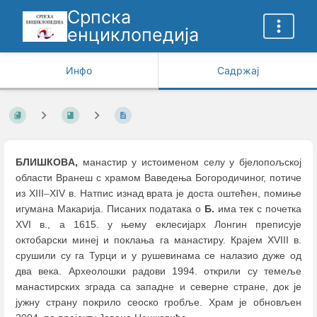
Српска
енциклопедија
Инфо
Садржај
БЛИШКОВA,
манастир у истоименом селу у бјелопољској
области Вранеш с храмом Ваведења Богородичиног, потиче
из XIII
–
XIV в. Натпис изнад врата је доста оштећен, помиње
игумана Макарија. Писаних података о
Б.
има тек с почетка
XVI в., а 1615. у њему еклесијарх Лонгин преписује
октобарски минеј и поклања га манастиру. Крајем XVIII в.
срушили су га Турци и у рушевинама се налазио дуже од
два века. Археолошки радови 1994. открили су темеље
манастирских зграда са западне и северне стране, док је
јужну страну покрило сеоско гробље. Храм је обновљен