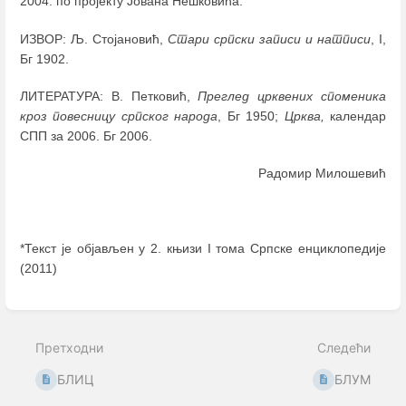
2004. по пројекту Јована Нешковића.
ИЗВОР: Љ. Стојановић,
Стари српски записи и натписи
, I,
Бг 1902.
ЛИТЕРАТУРА: В. Петковић,
Преглед црквених споменика
кроз повесницу српског народа
, Бг 1950;
Црква,
календар
СПП за 2006. Бг 2006.
Радомир Милошевић
*Текст је објављен у 2. књизи I тома Српске енциклопедије
(2011)
Enter
section
select
Претходни
Следећи
mode
БЛИЦ
БЛУМ