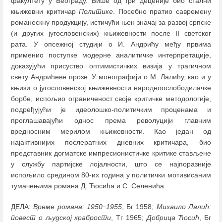
факултету у Београду. Више од три деценије био стални
књижевни критичар
Политикe
. Посебно пратио савремену
романескну продукцију, истичући њен значај за развој српске
(и других југословенских) књижевности после II светског
рата. У опсежној студији о И. Андрићу међу првима
применио поступке модерне аналитичке интерпретације,
доказујући присуство оптимистичких визија у трагичном
свету Андрићеве прозе. У монографији о М. Лалићу, као и у
књизи о југословенској књижевности народноослободилачке
борбе, испољио ограниченост своје критичке методологије,
подређујући је идеолошко-политичким проценама и
проглашавајући однос према револуцији главним
вредносним мерилом књижевности. Као један од
најактивнијих послератних дневних критичара, био
представник догматске импресионистичке критике стављене
у службу партијске лојалности, што се најпоразније
испољило средином 80-их година у политички мотивисаним
тумачењима романа Д. Ћосића и С. Селенића.
ДЕЛА:
Време романа: 1950
1955
, Бг 1958;
Михаило Лалић:
–
повест о људској храбрости
, Тг 1965;
Добрица Ћосић
, Бг