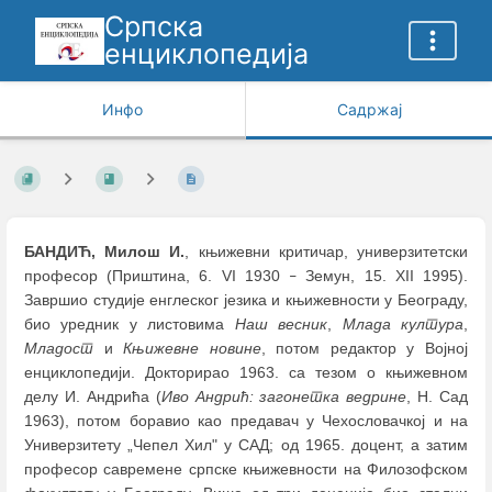
Српска
енциклопедија
Инфо
Садржај
БАНДИЋ, Милош И.
, књижевни критичар, универзитетски
професор (Приштина, 6. VI 1930
Земун, 15. XII 1995).
–
Завршио студије енглеског језика и књижевности у Београду,
био уредник у листовима
Наш весник
,
Млада култура
,
Младост
и
Књижевне новине
, потом редактор у Војној
енциклопедији. Докторирао 1963. са тезом о књижевном
делу И. Андрића (
Иво Андрић: загонетка ведрине
, Н. Сад
1963), потом боравио као предавач у Чехословачкој и на
Универзитету „Чепел Хил" у САД; од 1965. доцент, а затим
професор савремене српске књижевности на Филозофском