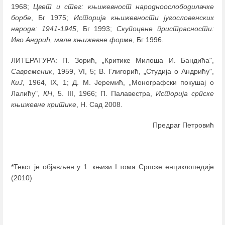
1968;
Цвет и стег: књижевност народноослободилачке
борбе
, Бг 1975;
Историја књижевности југословенских
народа: 1941-1945
, Бг 1993;
Скупоцене пристрасности:
Иво Андрић, мале књижевне форме
, Бг 1996.
ЛИТЕРАТУРА: П. Зорић, „Критике Милоша И. Бандића",
Савременик
, 1959, VI, 5; В. Глигорић, „Студија о Андрићу",
КиЈ
, 1964, IX, 1; Д. М. Јеремић, „Монографски покушај о
Лалићу",
КН
, 5. III, 1966; П. Палавестра,
Историја српске
књижевне критике
, Н. Сад 2008.
Предраг Петровић
*Текст је објављен у 1. књизи I тома Српске енциклопедије
(2010)