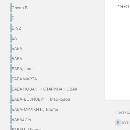
*Текст
Слово Б
Enter
Б
section
select
Б-92
mode
БА
БАБА
БАБА
БАБА, Јоан
БАБА МАРТА
БАБА НОВАК → СТАРИНА НОВАК
БАБА-ВОЈНОВИЋ, Мариоара
БАБА-МИЛКИЋ, Ђорђе
Претхо
БАБАЈИЋ
БУЛ
БАБАЦ, Марко