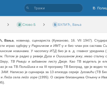
Поли
Слово Б
БУЛИЋ, Вања
Ћ, Вања
, новинар, сценариста (Куманово, 16. VII 1947). Студи
сти играо одбојку у
Радничком
и
ИМТ
-у и био члан рок састава
С
инским новинама
. У часопису
ИТД
био је в. д. главног уредника 
к. Потом је радио у ревији
Дуга
и
Ошишаном јежу
, имао сталну 
теру
,
ТВ Ревији
и забавном листу
Двоје
. Као ТВ водитељ је ел
пао је на ТВ
Политика
и на III програму ТВ Београд, где је водио 
е
ЗАМ
. Написао је сценарија за 13 епизода серије
Југовићи
(ТВ Бео
) и
Лепа села лепо горе
(1995). О својим близанцима Огњену и Ива
95).