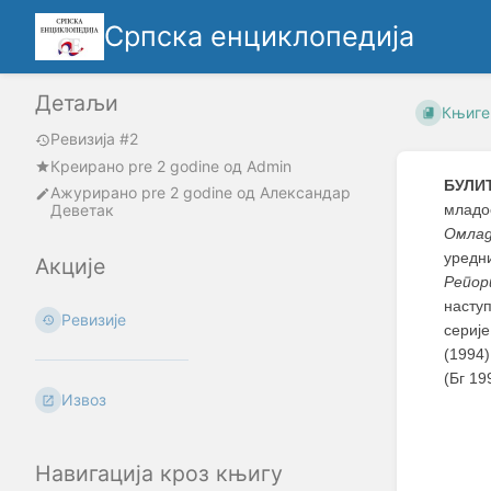
Српска енциклопедија
Детаљи
Књиге
Ревизија #2
Креирано
pre 2 godine
oд
Admin
БУЛИ
Ажурирано
pre 2 godine
од
Александар
Деветак
младо
Омлад
уредни
Акције
Репор
насту
Ревизије
сериј
(1994
(Бг 19
Извоз
Навигација кроз књигу