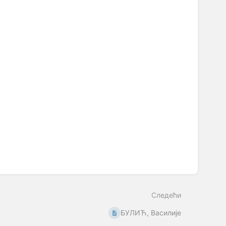
Следећи
БУЛИЋ, Василије