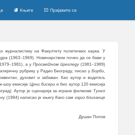
це
Књиге
Пријавите се
рао журналистику на Факултету политичких наука. У
идра
(1963
–
1969). Новинарством почео да се бави у
(1979
–
1981), а у
Просветном прегледу
(1981
–
1989)
сатиричну рубрику у Радио Београду, писао у
Борби
,
оквентан, духовит и забаван. Као аутор и водитељ
ток-шоу емисије
Црни бисери
и био аутор 120 емисија
град). Аутор је сценарија за игране филмове
Тунел
ну (1984) написао је књигу
Како сам гајио близанце
Душан Попов