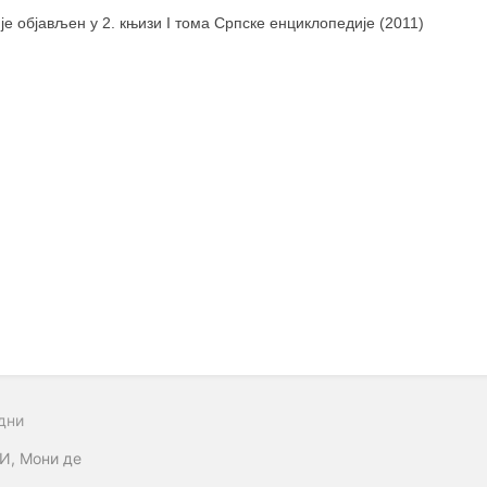
 је објављен у 2. књизи I тома Српске енциклопедије (2011)
дни
И, Мони де