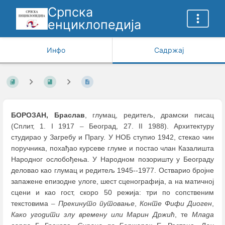
Српска
енциклопедија
Инфо
Садржај
БОРОЗАН, Браслав
, глумац, редитељ, драмски писац
(Сплит, 1. I 1917
–
Београд, 27. II 1988). Архитектуру
студирао у Загребу и Прагу. У НОБ ступио 1942, стекао чин
поручника, похађао курсеве глуме и постао члан Казалишта
Народног ослобођења. У Народном позоришту у Београду
деловао као глумац и редитељ 1945--1977. Остварио бројне
запажене епизодне улоге, шест сценографија, а на матичној
сцени и као гост, скоро 50 режија: три по сопственим
текстовима
–
Прекинуто путовање
,
Конте Фифи Диоген
,
Како угодити злу времену или Марин Држић
, те
Млада