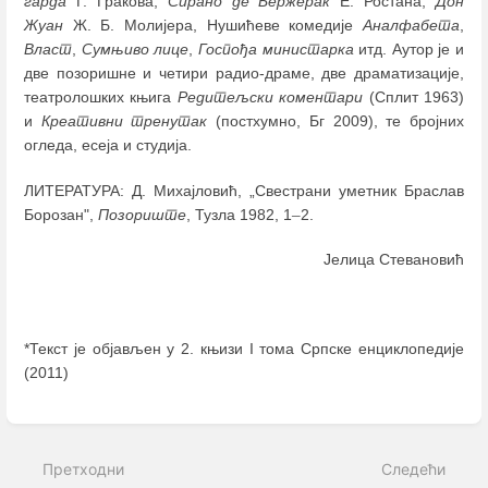
гарда
Г. Гракова,
Сирано де Бержерак
Е. Ростана,
Дон
Жуан
Ж. Б. Молијера, Нушићеве комедије
Аналфабета
,
Власт
,
Сумњиво лице
,
Госпођа министарка
итд. Аутор је и
две позоришне и четири радио-драме, две драматизације,
театролошких књига
Редитељски коментари
(Сплит 1963)
и
Креативни тренутак
(постхумно, Бг 2009), те бројних
огледа, есеја и студија.
ЛИТЕРАТУРА: Д. Михајловић, „Свестрани уметник Браслав
Борозан",
Позориште
, Тузла 1982, 1
–
2.
Јелица Стевановић
*Текст је објављен у 2. књизи I тома Српске енциклопедије
(2011)
Enter
section
select
Претходни
Следећи
mode