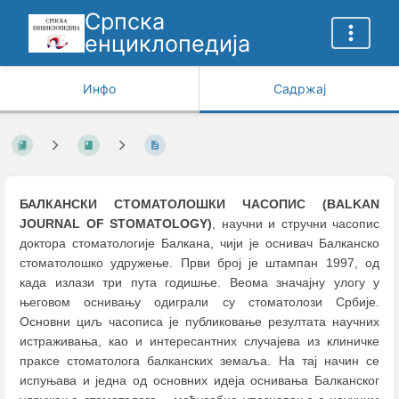
Српска
енциклопедија
Инфо
Садржај
БАЛКАНСКИ СТОМАТОЛОШКИ ЧАСОПИС (BALKAN
JOURNAL OF STOMATOLOGY)
, научни и стручни часопис
доктора стоматологије Балкана, чији је оснивач Балканско
стоматолошко удружење. Први број је штампан 1997, од
када излази три пута годишње. Веома значајну улогу у
његовом оснивању одиграли су стоматолози Србије.
Основни циљ часописа је публиковање резултата научних
истраживања, као и интересантних случајева из клиничке
праксе стоматолога балканских земаља. На тај начин се
испуњава и једна од основних идеја оснивања Балканског