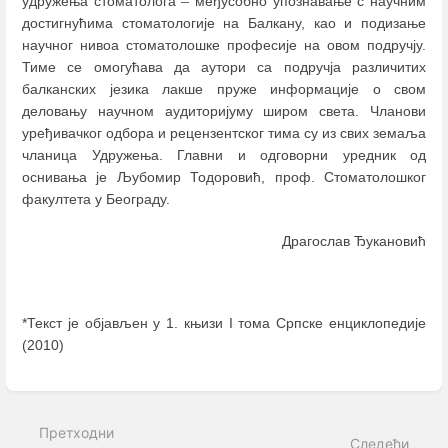
–
удружења стоматолога
међусобно упознавање с научним
достигнућима стоматологије на Балкану, као и подизање
научног нивоа стоматолошке професије на овом подручју.
Тиме се омогућава да аутори са подручја различитих
балканских језика лакше пруже информације о свом
деловању научном аудиторијуму широм света. Чланови
уређивачког одбора и рецензентског тима су из свих земaља
чланица Удружења. Главни и одговорни уредник од
оснивања је Љубомир Тодоровић, проф. Стоматолошког
факултета у Београду.
Драгослав Ђукановић
*Текст је објављен у 1. књизи I тома Српске енциклопедије
(2010)
Enter
section
select
Претходни
mode
Следећи