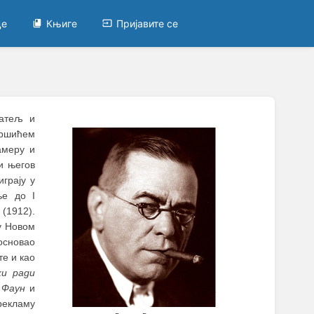
це
Књиге
Пријавите се
матељ и
иршићем
амеру и
и његов
играју у
ње до I
(1912).
у Новом
основао
е и као
и ради
а
Фаун
и
рекламу