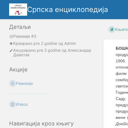
Српска енциклопедија
Детаљи
Књиге
Ревизија #3
Креирано
pre 2 godine
oд
Admin
БОШЊ
Ажурирано
pre 2 godine
од
Александар
Деветак
проду
1906.
отпоч
Акције
фил
сомбо
Ревизије
светс
Годин
Саду,
Извоз
преду
проду
мене
(
Навигација кроз књигу
Докт