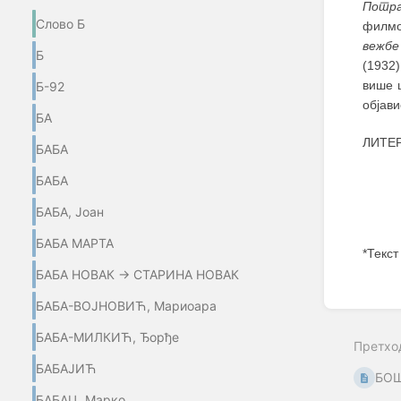
Потра
Слово Б
филм
вежбе
Б
(1932)
више 
Б-92
објави
БА
ЛИТЕР
БАБА
БАБА
БАБА, Јоан
БАБА МАРТА
*Текст
БАБА НОВАК → СТАРИНА НОВАК
Enter
section
БАБА-ВОЈНОВИЋ, Мариоара
select
mode
БАБА-МИЛКИЋ, Ђорђе
Претхо
БАБАЈИЋ
БОШ
БАБАЦ, Марко