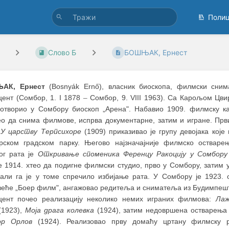
Поли
Слово Б
БОШЊАК, Ернест
АК, Ернест
(Bosnyák Ernő), власник биоскопа, филмски сни
цент (Сомбор, 1. I 1878
–
Сомбор, 9. VIII 1963). Са Карољом Цв
 отворио у Сомбору биоскоп „Арена". Набавио 1909. филмску к
ео да снима филмове, испрва документарне, затим и игране. Прв
м
У царству Терпсихоре
(1909) приказивао је групу девојака које 
рском градском парку. Његово најзначајније филмско остваре
ког рата је
Откривање споменика Ференцу Ракоцију у Сомбору
е 1914. хтео да подигне филмски студио, прво у Сомбору, затим 
 али га је у томе спречило избијање рата. У Сомбору је 1923. 
зеће „Боер филм", ангажовао редитеља и сниматеља из Будимпешт
цент почео реализацију неколико немих играних филмова:
Лаж
1923),
Моја драга колевка
(1924), затим недовршена остварењ
ор Орлов
(1924). Реализовао прву домаћу цртану филмску 