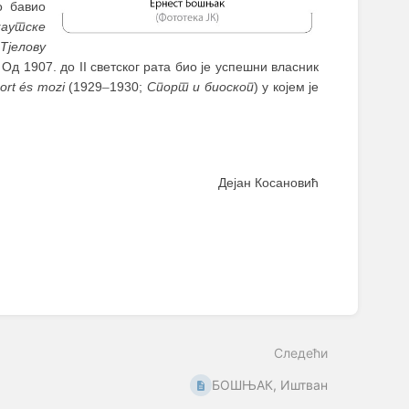
о бавио
каутске
Тјелову
д 1907. до II светског рата био је успешни власник
ort és mozi
(1929
–
1930;
Спорт и биоскоп
) у којем је
Дејан Косановић
Следећи
БОШЊАК, Иштван