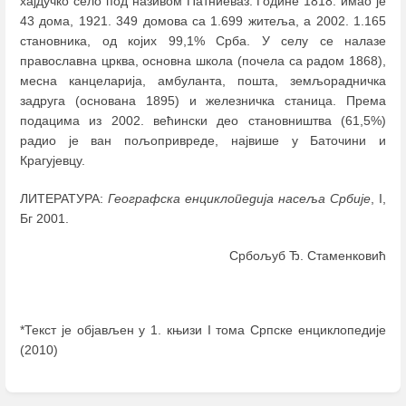
хајдучко село под називом Патниеваз. Године 1818. имаo je
43 дома, 1921. 349 домова са 1.699 житеља, а 2002. 1.165
становника, од којих 99,1% Срба. У селу се налазе
православна црква, основна школа (почела са радом 1868),
месна канцеларија, амбуланта, пошта, земљорадничка
задруга (основана 1895) и железничка станица. Према
подацима из 2002. већински део становништва (61,5%)
радио је ван пољопривреде, највише у Баточини и
Крагујевцу.
ЛИТЕРАТУРА:
Географска енциклопедија насеља Србије
, I,
Бг 2001.
Србољуб Ђ. Стаменковић
*Текст је објављен у 1. књизи I тома Српске енциклопедије
(2010)
Enter
section