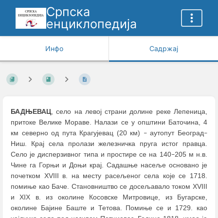
Српска
енциклопедија
Инфо
Садржај
БАДЊЕВАЦ
, село на левој страни долине реке Лепеница,
притоке Велике Мораве. Налази се у општини Баточина, 4
км северно од пута Крагујевац (20 км)
аутопут Београд
–
–
Ниш. Крај села пролази железничка пруга истог правца.
Село је дисперзивног типа и простире се на 140
205 м н.в.
–
Чине га Горњи и Доњи крај. Садашње насеље основано је
почетком XVIII в. на месту расељеног села које се 1718.
помиње као Баче. Становништво се досељавало током XVIII
и XIX в. из околине Косовске Митровице, из Бугарске,
околине Бајине Баште и Тетова. Помиње се и 1729. као