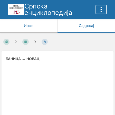
Српска
енциклопедија
Инфо
Садржај
БАНИЦА
→
НОВАЦ
Enter
section
select
mode