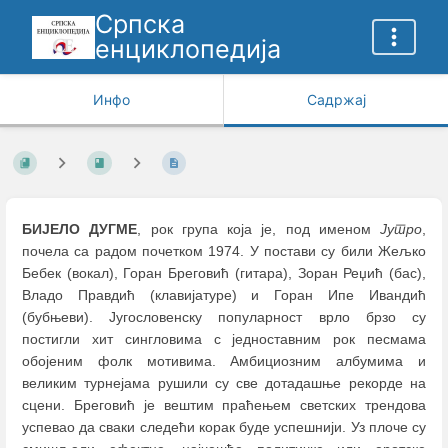
Српска
енциклопедија
Инфо
Садржај
БИЈЕЛО ДУГМЕ
, рок група која је, под именом
Јутро
,
почела са радом почетком 1974. У постави су били Жељко
Бебек (вокал), Горан Бреговић (гитара), Зоран Реџић (бас),
Владо Правдић (клавијатуре) и Горан Ипе Ивандић
(бубњеви). Југословенску популарност врло брзо су
постигли хит сингловима с једноставним рок песмама
обојеним фолк мотивима. Амбициозним албумима и
великим турнејама рушили су све дотадашње рекорде на
сцени. Бреговић је вештим праћењем светских трендова
успевао да сваки следећи корак буде успешнији. Уз плоче су