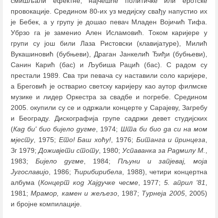
смишљали ефектне, најчешће политичке или еротске
провокације. Средином 80-их уз медијску свађу напустио их
је Бебек, а у групу је дошао певач Младен Војичић Тифа.
Убрзо га је заменио Ален Исламовић. Током каријере у
групи су још били Лаза Ристовски (клавијатуре), Милић
Вукашиновић (бубњеви), Драган Јанкелић Ђиђи (бубњеви),
Санин Карић (бас) и Љубиша Рацић (бас). С радом су
престали 1989. Сва три певача су наставили соло каријере,
а Бреговић је остварио светску каријеру као аутор филмске
музике и лидер Оркестра за свадбе и погребе. Средином
2005. окупили су се и одржали концерте у Сарајеву, Загребу
и Београду. Дискографија групе садржи девет студијских
(
Кад би' био бијело дугме
, 1974;
Шта би био да си на мом
мјесту
, 1975;
Ето! Баш хоћу!
, 1976;
Битанга и принцеза
,
Зг 1979;
Доживјети стоту
, 1980;
Успаванка за Радмилу М.
,
1983;
Бијело дугме
, 1984;
Пљуни и запјевај, моја
Југославијо
, 1986;
Ћирибирибела
, 1988), четири концертна
албума (
Концерт код Хајдучке чесме
, 1977;
5. април '81
,
1981;
Мрамор, камен и жељезо
, 1987;
Турнеја 2005
, 2005)
и бројне компилације.