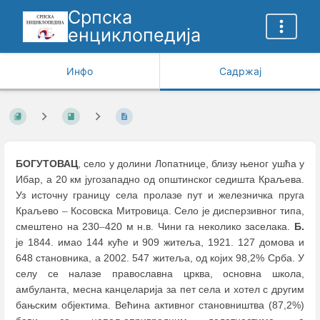
Српска
енциклопедија
Инфо
Садржај
БОГУТОВАЦ
, село у долини Лопатнице, близу њеног ушћа у
Ибар, а 20 км југозападно од општинског седишта Краљева.
Уз источну границу села пролазе пут и железничка пруга
Краљево
–
Косовска Митровица. Село је дисперзивног типа,
смештено на 230
–
420 м н.в. Чини га неколико заселака.
Б.
је 1844. имао 144 куће и 909 житеља, 1921. 127 домова и
648 становника, а 2002. 547 житеља, од којих 98,2% Срба. У
селу се налазе православна црква, основна школа,
амбуланта, месна канцеларија за пет села и хотел с другим
бањским објектима. Већина активног становништва (87,2%)