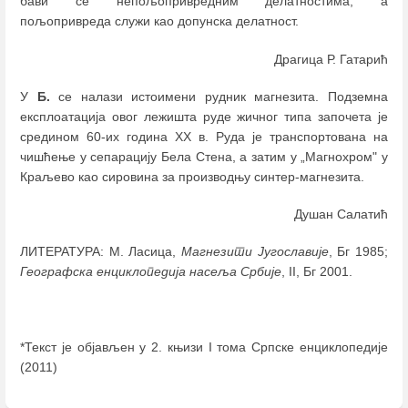
бави се непољопривредним делатностима, а
пољопривреда служи као допунска делатност.
Драгица Р. Гатарић
У
Б.
се налази истоимени рудник магнезита. Подземна
експлоатација овог лежишта руде жичног типа започета је
средином 60-их година ХХ в. Руда је транспортована на
чишћење у сепарацију Бела Стена, а затим у „Магнохром" у
Краљево као сировина за производњу синтер-магнезита.
Душан Салатић
ЛИТЕРАТУРА: М. Ласица,
Магнезити Југославије
, Бг 1985;
Географска енциклопедија насеља Србије
, II, Бг 2001.
*Текст је објављен у 2. књизи I тома Српске енциклопедије
(2011)
Enter