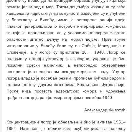
добиле су право да на принудни боравак упућују лица која
реметe јавни ред и мир. Током децембра извршена су већа
хапшења, а најистакнутији комунисти издвојени су и упућени
у Лепоглаву и Билећу, чиме је остварена ранија идеја
Главног ђенералштаба о потреби интернирања комуниста
за које је процењивано да у условима непосредне ратне
опасности штетно делују на морал војске. Прве групе
интернираних у Билећу биле су из Србије, Македоније и
Словеније, а у логор су пристигле 20. I 1940. Логор се
налазио у старој аустроугарској касарни; управник је био
локални срески начелник, а непосредно обезбеђење
поверено је специјалном жандармеријском воду. Унутар
логора владао је посебан режим, прописан Кућним редом и
строжи него у другим затворима Краљевине Југославије.
После низа протеста адвокатских комора и удружења
грађана логор је расформиран крајем новембра 1940.
Александар Животић
Концентрациони логор је обновљен и био је активан 1951
–
1954. Намењен је политичким осуђеницима за наводну