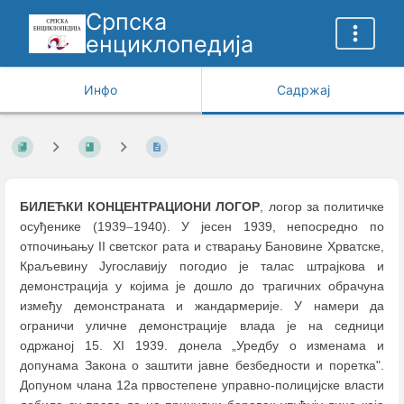
Српска
енциклопедија
Инфо
Садржај
БИЛЕЋКИ КОНЦЕНТРАЦИОНИ ЛОГОР
, логор за политичке
осуђенике (1939
–
1940). У јесен 1939, непосредно по
отпочињању II светског рата и стварању Бановине Хрватске,
Краљевину Југославију погодио је талас штрајкова и
демонстрација у којима је дошло до трагичних обрачуна
између демонстраната и жандармерије. У намери да
ограничи уличне демонстрације влада је на седници
одржаној 15. XI 1939. донела „Уредбу о изменама и
допунама Закона о заштити јавне безбедности и поретка".
Допуном члана 12а првостепене управно-полицијске власти