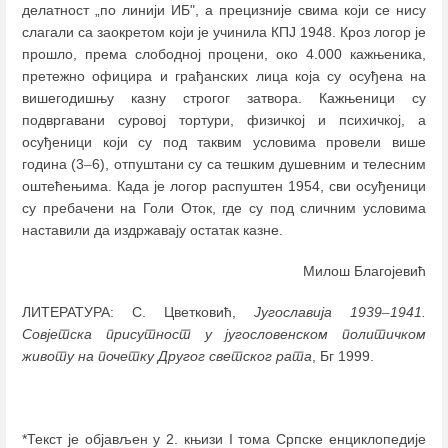
делатност „по линији ИБ", а прецизније свима који се нису
слагали са заокретом који је учинила КПЈ 1948. Кроз логор је
прошло, према слободној процени, око 4.000 кажњеника,
претежно официра и грађанских лица која су осуђена на
вишегодишњу казну строгог затвора. Кажњеници су
подвргавани суровој тортури, физичкој и психичкој, а
осуђеници који су под таквим условима провели више
година (3
–
6), отпуштани су са тешким душевним и телесним
оштећењима. Када је логор распуштен 1954, сви осуђеници
су пребачени на Голи Оток, где су под сличним условима
наставили да издржавају остатак казне.
Милош Благојевић
ЛИТЕРАТУРА: С. Цветковић,
Југославија 1939
–
1941.
Совјетска присутност у југословенском политичком
животу на почетку Другог светског рата
, Бг 1999.
*Текст је објављен у 2. књизи I тома Српске енциклопедије