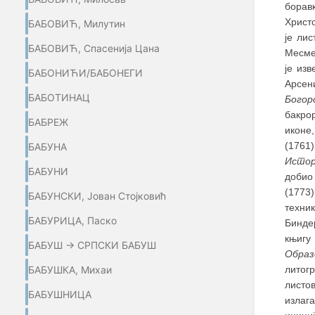
боравк
Христ
БАБОВИЋ, Милутин
је ли
БАБОВИЋ, Спасенија Цана
Месмер
је из
БАБОНИЋИ/БАБОНЕГИ
Арсен
БАБОТИНАЦ
Богор
бакрор
БАБРЕЖ
иконе,
(1761
БАБУНА
Истор
БАБУНИ
добио 
(1773)
БАБУНСКИ, Јован Стојковић
техни
БАБУРИЦА, Паско
Бинде
књиг
БАБУШ → СРПСКИ БАБУШ
Образ
БАБУШКА, Михаи
литогр
листо
БАБУШНИЦА
излаг