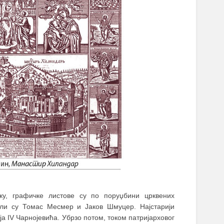
у, графичке листове су по поруџбини црквених
вели су Томас Месмер и Јаков Шмуцер. Најстарији
а IV Чарнојевића. Убрзо потом, током патријарховог