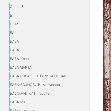
Слово Б
Б
Б-92
БА
БАБА
БАБА
БАБА, Јоан
БАБА МАРТА
БАБА НОВАК → СТАРИНА НОВАК
БАБА-ВОЈНОВИЋ, Мариоара
БАБА-МИЛКИЋ, Ђорђе
БАБАЈИЋ
БАБАЦ, Марко