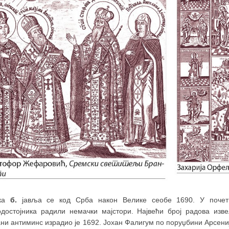
ика
б.
јавља се код Срба након Велике сеобе 1690. У почетк
одостојника радили немачки мајстори. Највећи број радова из
ни антиминс израдио је 1692. Јохан Фалигум по поруџбини Арсениј