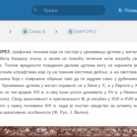
Поли
Слово Б
БАКРОРЕЗ
ОРЕЗ
, графичка техникa која се састоји у урезивању цртежа у мет
белу бакарну плочу, а затим се помоћу челичне игле изгребу св
м. Тонске вредности појединих делова цртежа могу се изразити
елним штрафтама које су на тамним местима дебље, а на светлима
вишна боја с површине обрише тако да се задржи само у дубинама
 Урезивање цртежа у метал појавило се у Кини у X, а у Европи у 
о се тек крајем XIV в. и свој пуни успон доживело у XV в. у Немач
оло). Своју креативност и оригиналност
б.
је изгубио у XVII и XVIII
ито у првој половини XIX в. када је постао средство за штампу и
а креативних особености (Ж. Руо, Ј. Вилон).