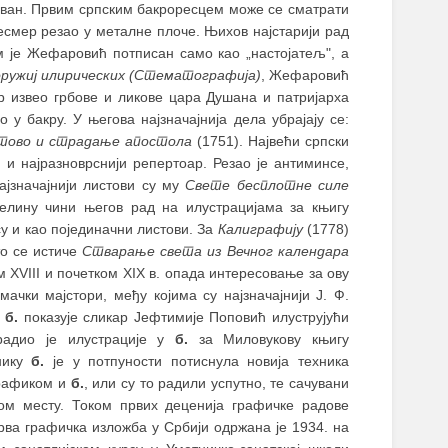
ачуван. Првим српским бакроресцем може се сматрати
есмер резао у металне плоче. Њихов најстарији рад
м је Жефаровић потписан само као „настојатељ", а
оружиј илирических (Стематографија)
, Жефаровић
ер извео грбове и ликове цара Душана и патријарха
у бакру. У његова најзначајнија дела убрајају се:
тово и страдање апостола
(1751). Највећи српски
и и најразноврснији репертоар. Резао је антиминсе,
Најзначајнији листови су му
Свете бесплотне силе
елину чини његов рад на илустрацијама за књигу
у и као појединачни листови. За
Калиграфију
(1778)
то се истиче
Стварање света из Вечног календара
м XVIII и почетком XIX в. опада интересовање за ову
чки мајстори, међу којима су најзначајнији Ј. Ф.
а
б.
показује сликар Јефтимије Поповић илуструјући
радио је илустрације у
б.
за Миловукову књигу
нику
б.
је у потпуности потиснула новија техника
графиком и
б.
, или су то радили успутно, те сачувани
м месту. Током првих деценија графичке радове
рва графичка изложба у Србији одржана је 1934. на