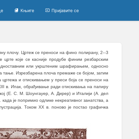
це
Књиге
Пријавите се
алну плочу. Цртеж се преноси на фино полирану, 2--3
е црте које се касније продубе финим резбарским
 једноставним или укрштеним шрафирањем, односно
 тање. Изрезбарена плоча премаже се бојом, затим
 цртежа и отискивањем у преси боја се преноси на
XIII в. Ипак, обрађивање ради отискивања на папиру
кој (Е. С. М. Шоунгауер, А. Дирер) и Италији (А. дел
 в. када је попримио одлике некреативног занатства, а
лустрација. Током XX в. поново је постао графичка