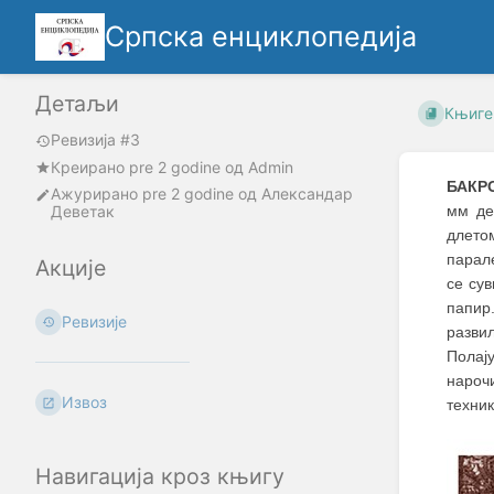
Српска енциклопедија
Детаљи
Књиге
Ревизија #3
Креирано
pre 2 godine
oд
Admin
БАКР
Ажурирано
pre 2 godine
од
Александар
Деветак
мм де
длето
парал
Акције
се су
папир.
Ревизије
развил
Полају
нароч
Извоз
техник
Навигација кроз књигу