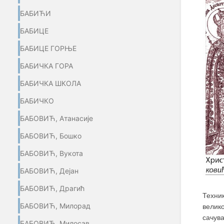
БАБИЋИ
БАБИЦЕ
БАБИЦЕ ГОРЊЕ
БАБИЧКА ГОРА
БАБИЧКА ШКОЛА
БАБИЧКО
БАБОВИЋ, Атанасије
БАБОВИЋ, Бошко
БАБОВИЋ, Вукота
БАБОВИЋ, Дејан
БАБОВИЋ, Драгић
Техн
БАБОВИЋ, Милорад
велик
сачува
БАБОВИЋ, Милосав