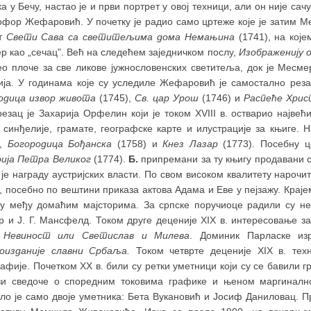
а у Бечу, настао је и први портрет у овој техници, али он није с
офор Жефаровић. У почетку је радио само цртеже које је затим М
ст
Свети Сава са светитељима дома Немањина
(1741), на које
 као „сечац". Већ на следећем заједничком послу,
Изображенију 
вео плоче за све ликове јужнословенских светитеља, док је Месм
ија. У годинама које су уследиле Жефаровић је самостално резао 
одица извор живота
(1745),
Св. цар Урош
(1746) и
Распеће Хрис
езац је Захарија Орфелин који је током XVIII в. остварио највећ
 синђелије, грамате, географске карте и илустрације за књиге. 
),
Богородица Бођанска
(1758) и
Кнез Лазар
(1773). Посебну ц
ија Петра Великог
(1774).
Б.
припремани за ту књигу продавани с
је награду аустријских власти. По свом високом квалитету нарочи
, посебно по вештини приказа актова Адама и Еве у пејзажу. Краје
ку међу домаћим мајсторима. За српске поручиоце радили су нема
р и Ј. Г. Мансфелд. Током друге деценије XIX в. интересовање з
у
Невиност или Светислав и Милева
. Доминик Парласке из
оизданије славни Србаља.
Током четврте деценије XIX в. тех
афије. Почетком XX в. били су ретки уметници који су се бавили 
ви сведоче о споредним токовима графике и њеном маргинално
ало је само двоје уметника: Бета Вукановић и Јосиф Даниловац. П