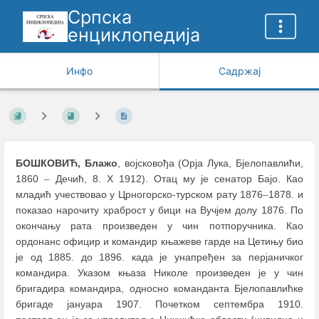
Српска
енциклопедија
Инфо
Садржај
БОШКОВИЋ, Блажо
, војсковођа (Орја Лука, Бјелопавлићи,
1860
–
Дечић, 8. X 1912). Отац му је сенатор Бајо. Као
младић учествовао у Црногорско-турском рату 1876
–
1878. и
показао нарочиту храброст у бици на Вучјем долу 1876. По
окончању рата произведен у чин потпоручника. Као
ордонанс официр и командир књажеве гарде на Цетињу био
је од 1885. до 1896. када је унапређен за перјаничког
командира. Указом књаза Николе произведен је у чин
бригадира командира, односно команданта Бјелопавлићке
бригаде јануара 1907. Почетком септембра 1910.