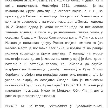
постављен је за управитеља Никшићке области (цивилна и
војна надлежност). Новембра 1911. именован је за
команданта Друге дивизије црногорске војске, а 1912. за
првог судију Великог војног суда. Био је члан Ратног савјета
који га је распоредио на место команданта Зетског одреда
1912. Зетски одред је имао шест бригада са петнаестак
хиљада војника, а била му је намењена главна улога у
освајању Скадра у Првом балканском рату. Међутим, књаз
Никола је поништио одлуку Ратног савјета, сменио га (на
његово место је поставио свог сина) и вратио га на ранији
положај команданта Друге дивизије. У нападу на турске
положаје командовао је левом колоном у којој је било девет
батаљона и батерија топова, са намером да заузме
утврђења на Планиници, Дечићу, Ђелевику и Хуму. У тим
борбама је убијен под неразјашњеним околностима, што је
успорило акцију за освајање Скадра. Био је именовани
посланик у Скупштини Црне Горе 1906. и 1911. Опеван је у
народним песмама. Имао је Медаљу Обилића и друга
висока црногорска одликовања.
ИЗВОР: М. Бошковић,
Бошковићи у Бјелопавлићима
,