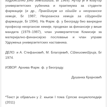
хидроксилни јони земљишта
, Бг 1969). Аутор је и коаутор
универзитетских уџбеника и практикума за студенте
фармације (и др.,
Практикум из опште и неорганске
хемије
, Бг 1987;
Неорганска хемија за студенте
фармације
, Бг 1994). На Фарм. ф. у Београду био ванредни
професор неорганске хемије, продекан за финансије у више
мандата (1979
–
1987), члан универзитетске Комисије за
материјално-финансијско пословање и члан управе
Удружења универзитетских наставника.
ДЕЛО: и А. Стефановић, М. Благојевић,
Стехиометрија
, Бг
1974.
ИЗВОР: Архива Фарм. ф. у Београду.
Душанка Крајновић
*Текст је објављен у 2. књизи I тома Српске енциклопедије
(2011)