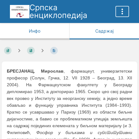
Српска
енциклопедија
Инфо
Садржај
БРЕСЈАНАЦ, Мирослав
, фармацеут, универзитетски
професор (Солун, Грчка, 12. VII 1928
–
Београд, 13. XII
2004). На Фармацеутском факултету у Београду
дипломирао 1953, а докторирао 1965. Скоро цео свој радни
век провео у Институту за неорганску хемију, а једно време
обављао и функцију управника Института (1984
–
1993).
Кратко се усавршавао у Паризу (1969) из области биљне
дијагностике, а бавио се проблематиком утицаја земљишта
на садржај појединих елемената у биљном материјалу (и З.
Филиповић,
Фосфор у биљкама и супститутивни