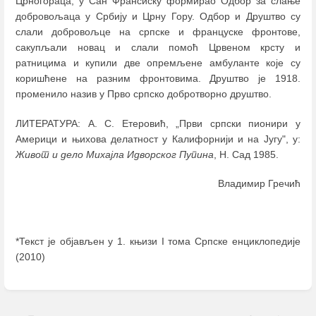
Црногораца, у Сан Франсиску формирао Одбор за слање
добровољаца у Србију и Црну Гору. Одбор и Друштво су
слали добровољце на српске и француске фронтове,
сакупљали новац и слали помоћ Црвеном крсту и
ратницима и купили две опремљене амбуланте које су
коришћене на разним фронтовима. Друштво је 1918.
променило назив у Прво српско добротворно друштво.
ЛИТЕРАТУРА: А. С. Етеровић, „Први српски пионири у
Америци и њихова делатност у Калифорнији и на Југу", у:
Живот и дело Михајла Идворског Пупина
, Н. Сад 1985.
Владимир Гречић
*Текст је објављен у 1. књизи I тома Српске енциклопедије
(2010)
Enter
section
select