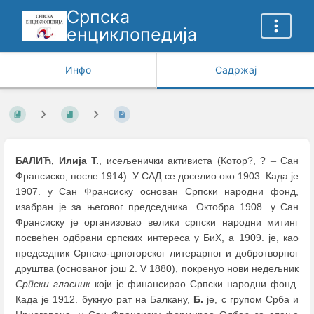
Српска
енциклопедија
Инфо
Садржај
–
БАЛИЋ, Илија Т.
, исељенички активиста (Котор?, ?
Сан
Франсиско, после 1914). У САД се доселио око 1903. Када је
1907. у Сан Франсиску основан Српски народни фонд,
изабран је за његовог председника. Октобра 1908. у Сан
Франсиску је организовао велики српски народни митинг
посвећен одбрани српских интереса у БиХ, а 1909. је, као
председник Српско-црногорског литерарног и добротворног
друштва (основаног још 2. V 1880), покренуо нови недељник
Српски гласник
који је финансирао Српски народни фонд.
Када је 1912. букнуо рат на Балкану,
Б.
је, с групом Срба и