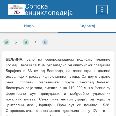
Српска
енциклопедија
Инфо
Садржај
БЕЉИНА
, село на северозападном подножју планине
Космај. Налази се 8 км југозападно од општинског средишта
Барајева и 33 км од Београда, на левој страни долине
Бељанице и раскрсници локалних путева. Са друге стране
реке пролази железничка пруга Београд
Ваљево.
–
Дисперзивног је типа, смештено на 110
220 м н.в. Улице су
–
формиране дуж кривудавих и међусобно удаљених
локалних путева. Село чине четири „краја", од којих је
централни део „Чаршија". Први пут се помиње 1528.
Староседелачко становништво доселило се у XVIII в. с