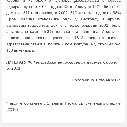
Косова и из околине Сјенице. Досељавања с Косова
одвијала су се и 70-их година XX в. У селу је 1921. било 132
дома са 811 становника, а 2002. 810 житеља, од којих 98%
Срба. Већина становника ради у Београду и другим
оближњим градовима, док је у пољопривреди 2002. било
ангажовано само 25,3% активног становништва. У селу се
налазе православна црква из 1813, основна школа,
здравствена станица, пошта и дом културе, а у околини око
100 викендица.
ЛИТЕРАТУРА:
Географска енциклопедија насеља Србије
, I,
Бг 2001.
Србољуб Ђ. Стаменковић
*Текст је објављен у 1. књизи I тома Српске енциклопедије
(2010)
Enter
section