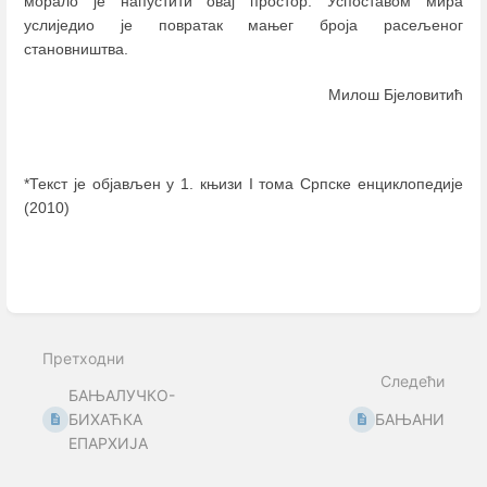
морало је напустити овај простор. Успоставом мира
услиједио је повратак мањег броја расељеног
становништва.
Милош Бјеловитић
*Текст је објављен у 1. књизи I тома Српске енциклопедије
(2010)
Enter
section
select
mode
Претходни
Следећи
БАЊАЛУЧКО-
БИХАЋКА
БАЊАНИ
ЕПАРХИЈА