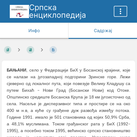
Српска
енциклопедија
Инфо
Садржај
БАЊАНИ
, село у Федерацији БиХ у Босанској крајини, које
се налази на југозападној подгорини Зринске горе. Лежи
сјеверно од локалног пута, који повезује Велику Кладушу са
путем Бихаћ
Нови Град (Босански Нови) код Отоке.
–
Општинско средиште Босанска Крупа је 18 км југоисточно од
села. Насеље је дисперзивног типа и простире се на око
400 м н.в, а куће су грађене дуж развођа између потока.
Године 1991. имало је 501 становника од којих 50,9% Срба,
а 48,1% муслимана. Током грађанског рата у БиХ (1992
–
1995), а посебно током 1995, већинско српско становништво