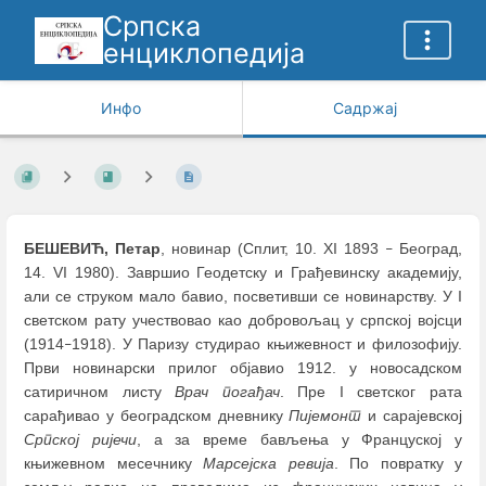
Српска
енциклопедија
Инфо
Садржај
БЕШЕВИЋ, Петар
, новинар (Сплит, 10. XI 1893
Београд,
–
14. VI 1980). Завршио Геодетску и Грађевинску академију,
али се струком мало бавио, посветивши се новинарству. У I
светском рату учествовао као добровољац у српској војсци
(1914
1918). У Паризу студирао књижевност и филозофију.
–
Први новинарски прилог објавио 1912. у новосадском
сатиричном листу
Врач погађач
. Пре I светског рата
сарађивао у београдском дневнику
Пијемонт
и сарајевској
Српској ријечи
, а за време бављења у Француској у
књижевном месечнику
Марсејска ревија
. По повратку у