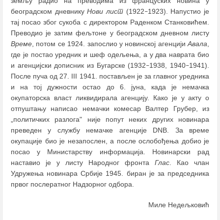
земљу радио на преводима из француских новина у
београдском дневнику
Нови лист
(1922
1923). Напустио је
–
тај посао због сукоба с директором Раденком Станковићем.
Преводио је затим фељтоне у београдском дневном листу
Време
, потом се 1924. запослио у новинској агенцији
Авала
,
где је постао уредник и шеф одељења, а у два наврата био
и агенцијски дописник из Бугарске (1932
1938, 1940
1941).
–
–
После пуча од 27. III 1941. постављен је за главног уредника
и на тој дужности остао до 6. јуна, када је немачка
окупаторска власт ликвидирала агенцију. Како је у акту о
отпуштању написао немачки комесар Валтер Грубер, из
„политичких разлога" није попут неких других новинара
преведен у службу немачке агенције DNB. За време
окупације био је незапослен, а после ослобођења добио је
посао у Министарству информација. Новинарски рад
наставио је у листу Народног фронта
Глас
. Као члан
Удружења новинара Србије 1945. биран је за председника
првог послератног Надзорног одбора.
Миле Недељковић