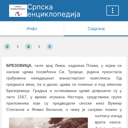
Српска
енциклопедија
Инфо
Садржај
БРЕЗОВИЦА
, село крај Лима, надомак Плава, у којем се
налази црква посвећена Св. Тројици, једина преостала
грађевина некадашњег манастирског комплекса. Од
средњега века, па и данас црква се помиње и под именом
Брезојевица. Градња и осликавање цркве довршени су у
лето 1567, у време игумана Нестора, средствима групе
приложника које су предводили сеоски кнез Вукмир
Степанов и Живко Беланов,
о чему је сачуван помен у
натпису изнад
врата наоса.