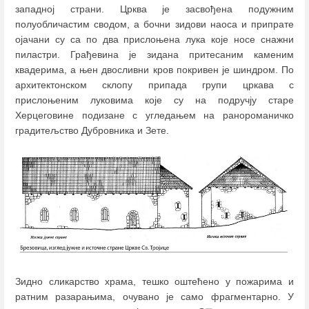
западној страни. Црква је засвођена подужним
полуобличастим сводом, а бочни зидови наоса и припрате
ојачани су сa по два прислоњена лука које носе снажни
пиластри. Грађевина је зидана притесаним каменим
квадерима, а њен двосливни кров покривен је шиндром. По
архитектонском склопу припада групи цркава с
прислоњеним луковима које су на подручју старе
Херцеговине подизане с угледањем на ранороманичко
градитељство Дубровника и Зете.
Зидно сликарство храма, тешко оштећено у пожарима и
ратним разарањима, очувано је само фрагментарно. У