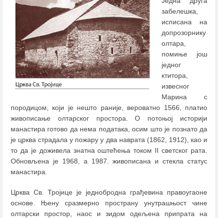
Једна друга
забелешка,
исписана на
допрозорнику
олтара,
помиње још
једног
ктитора,
извесног
Марина с
породицом, који је нешто раније, вероватно 1566, платио
живописање олтарског простора. О потоњој историји
манастира готово да нема података, осим што је познато да
је црква страдала у пожару у два наврата (1862, 1912), као и
то да је доживела знатна оштећења током II светског рата.
Обновљена је 1968, а 1987. живописана и стекла статус
манастира.
Црква Св. Тројице је једнобродна грађевина правоугаоне
основе. Њену сразмерно пространу унутрашњост чине
олтарски простор, наос и зидом одељена припрата на