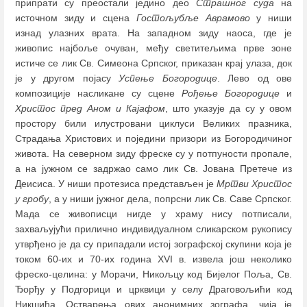
припрати су преостали једино део
Страшног суда
на
источном зиду и сцена
Гостољубље Аврамово
у ниши
изнад улазних врата. На западном зиду наоса, где је
живопис најбоље очуван, међу светитељима прве зоне
истиче се лик Св. Симеона Српског, приказан крај улаза, док
је у другом појасу
Успење Богородице
. Лево од ове
композиције насликане су сцене
Рођење Богородице
и
Христос пред Аном и Кајафом
, што указује да су у овом
простору били илустровани циклуси Великих празника,
Страдања Христових и поједини призори из Богородичиног
живота. На северном зиду фреске су у потпуности пропале,
а на јужном се задржао само лик Св. Јована Претече из
Деисиса. У ниши протезиса представљен је
Мртви Христос
у гробу
, а у ниши јужног дела, попрсни лик Св. Саве Српског.
Мада се живописци нигде у храму нису потписали,
захваљујући прилично индивидуалном сликарском рукопису
утврђено је да су припадали истој зографској скупини која је
током 60-их и 70-их година XVI в. извела још неколико
фреско-целина: у Морачи, Никољцу код Бијелог Поља, Св.
Ђорђу у Подгорици и црквици у селу Драговољићи код
Никшића. Остварења ових анонимних зографа, чија је