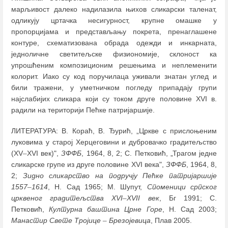
марљивост далеко надилазила њихов сликарски таленат,
одликују цртачка несигурност, крупне омашке у
пропорцијама и представљању покрета, пренаглашене
контуре, схематизована обрада одежди и инкарната,
једноличне светитељске физиономије, склоност ка
упрошћеним композиционим решењима и неплеменити
колорит. Иако су код поручилаца уживали знатан углед и
били тражени, у уметничком погледу припадају групи
најслабијих сликара који су током друге половине XVI в.
радили на територији Пећке патријаршије.
ЛИТЕРАТУРА: В. Кораћ, В. Ђурић, „Цркве с прислоњеним
луковима у старој Херцеговини и дубровачко градитељство
(XV
–
XVI век)",
ЗФФБ
, 1964, 8, 2; С. Петковић, „Трагом једне
сликарске групе из друге половине XVI века",
ЗФФБ
, 1964, 8,
2;
Зидно сликарство на подручју Пећке патријаршије
1557
–
1614
, Н. Сад 1965; М. Шупут,
Споменици српског
црквеног градитељства XVI
–
XVII век
, Бг 1991; С.
Петковић,
Културна баштина Црне Горе
, Н. Сад 2003;
Манастир Свете Тројице
–
Брезојевица
, Плав 2005.