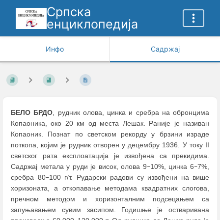
Српска
енциклопедија
Инфо
Садржај
БЕЛО БРДО
, рудник олова, цинка и сребра на обронцима
Копаоника, око 20 км од места Лешак. Раније је називан
Копаоник. Познат по светском рекорду у брзини израде
поткопа, којим је рудник отворен у децембру 1936. У току II
светског рата експлоатација је извођена са прекидима.
Садржај метала у руди је висок, олова 9
10%, цинка 6
7%,
–
–
сребра 80
100 г/т. Рударски радови су извођени на више
–
хоризоната, а откопавање методама квадратних слогова,
пречном методом и хоризонталним подсецањем са
запуњавањем сувим засипом. Годишње је остваривана