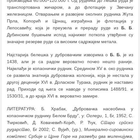
производња 60.000
120.000 т. Од рудника до Лешка руда је
–
транспортована жичаром, а до флотације у Звечану
железницом. Отварањем и развојем околних рудника Жута
Прла, Копорић и Црнац, изграђена је флотација у
Лепосавићу, која је преузела и прераду руде из
Б. Б
.
Дубинским бушењем испод најнижег поткопа утврђене су
значајне резерве руде са високим садржајем метала.
Најстарија белешка у дубровачким изворима о
Б. Б.
је из
1438, али је са радом вероватно почео нешто раније.
Најмлађи је копаонички рудник. Средином XV в. око рудника
се развила знатнија дубровачка колонија, која је нестала у
другој деценији XVI в. Доласком Турака, рудник је наставио
рад. Приходи од њега се наводе у пописима 1488/91. и
1530/31, а до краја XVI в. вероватно замире.
ЛИТЕРАТУРА: Б. Храбак, „Дубровачка насеобина у
копаоничком руднику Белом Брду", у:
Огледи
, 1, Бг, 1952; С.
Ћирковић, Д. Ковачевић-Којић, Р. Ћук,
Старо српско
рударство
, Бг 2002; С. Вујић, (ур.),
Минерално-сировински
комплекс Србије и Црне Горе на размеђи два миленијума
,