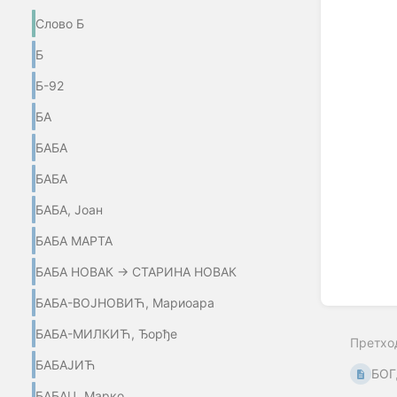
Enter
Слово Б
section
select
Б
mode
Б-92
БА
БАБА
БАБА
БАБА, Јоан
БАБА МАРТА
БАБА НОВАК → СТАРИНА НОВАК
БАБА-ВОЈНОВИЋ, Мариоара
БАБА-МИЛКИЋ, Ђорђе
Претхо
БАБАЈИЋ
БОГ
БАБАЦ, Марко