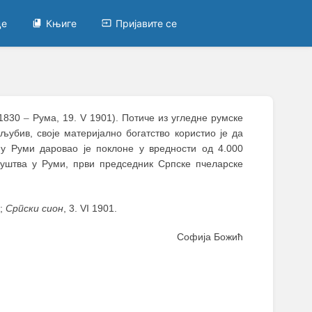
це
Књиге
Пријавите се
 1830
–
Рума, 19. V 1901). Потиче из угледне румске
убив, своје материјално богатство користио је да
 у Руми даровао је поклоне у вредности од 4.000
руштва у Руми, први председник Српске пчеларске
1;
Српски сион
, 3. VI 1901.
Софија Божић