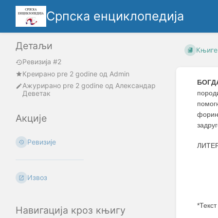
Српска енциклопедија
Детаљи
Књиге
Ревизија #2
Креирано
pre 2 godine
oд
Admin
БОГД
Ажурирано
pre 2 godine
од
Александар
Деветак
пород
помог
форин
Акције
задруг
Ревизије
ЛИТЕ
Извоз
*Текст
Навигација кроз књигу