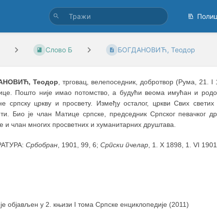
Поли
Слово Б
БОГДАНОВИЋ, Теодор
АНОВИЋ, Теодор
, трговац, велепоседник, добротвор (Рума, 21. I
ице. Пошто није имао потомство, а будући веома имућан и родољ
не српску цркву и просвету. Између осталог, цркви Свих светих
ти. Био је члан Матице српске, председник Српског певачког д
е и члан многих просветних и хуманитарних друштава.
РАТУРА:
Србобран
, 1901, 99, 6;
Српски пчелар
, 1. X 1898, 1. VI 190
 је објављен у 2. књизи I тома Српске енциклопедије (2011)