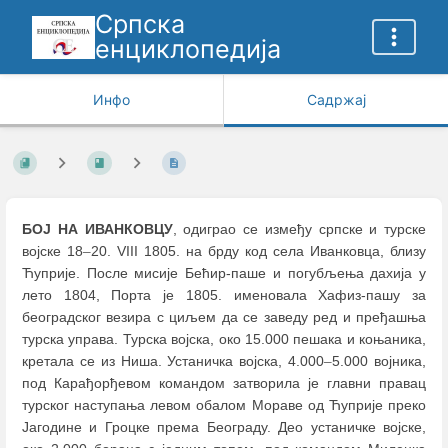
Српска
енциклопедија
Инфо
Садржај
БОЈ НА ИВАНКОВЦУ
, одиграо се између српске и турске
војске 18
–
20. VIII 1805. на брду код села Иванковца, близу
Ћуприје. После мисије Бећир-паше и погубљења дахија у
лето 1804, Порта је 1805. именовала Хафиз-пашу за
београдског везира с циљем да се заведу ред и пређашња
турска управа. Турска војска, око 15.000 пешака и коњаника,
кретала се из Ниша. Устаничка војска, 4.000
–
5.000 војника,
под Карађорђевом командом затворила је главни правац
турског наступања левом обалом Мораве од Ћуприје преко
Јагодине и Гроцке према Београду. Део устаничке војске,