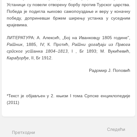
Устаници су повели отворену борбу против Турског царства.
Победа је подигла њихово самопоуздање и веру у коначну
победу, доприневши бржем ширењу устанка у суседним
крајевима.
ЛИТЕРАТУРА: А. Алексић, „Бој на Иванковцу 1805 године",
Ратник
, 1885, IV; К. Протић,
Ратни догађаји из Првога
српског устанка 1804
–
1813
, I , Бг 1893; М. Вукићевић,
Карађорђе
, II, Бг 1912.
Радомир Ј. Поповић
*Текст је објављен у 2. књизи I тома Српске енциклопедије
(2011)
Enter
section
select
Следећи
mode
Претходни