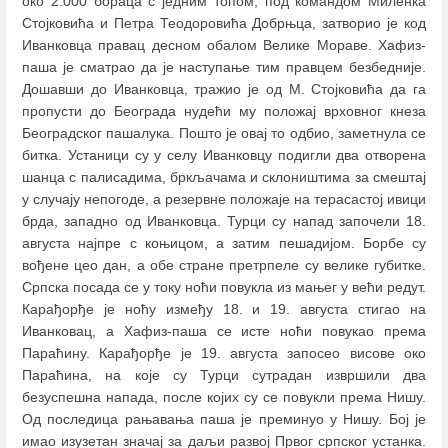
око 2.000 бораца с једним топом, под командом Миленка
Стојковића и Петра Теодоровића Добрњца, затворио је код
Иванковца правац десном обалом Велике Мораве. Хафиз-
паша је сматрао да је наступање тим правцем безбедније.
Дошавши до Иванковца, тражио је од М. Стојковића да га
пропусти до Београда нудећи му положај врховног кнеза
Београдског пашалука. Пошто је овај то одбио, заметнула се
битка. Устаници су у селу Иванковцу подигли два отворена
шанца с палисадима, бркљачама и склоништима за смештај
у случају непогоде, а резервне положаје на терасастој ивици
брда, западно од Иванковца. Турци су напад започели 18.
августа најпре с коњицом, а затим пешадијом. Борбе су
вођене цео дан, а обе стране претрпеле су велике губитке.
Српска посада се у току ноћи повукла из мањег у већи редут.
Карађорђе је ноћу између 18. и 19. августа стигао на
Иванковац, а Хафиз-паша се исте ноћи повукао према
Параћину. Карађорђе је 19. августа запосео висове око
Параћина, на које су Турци сутрадан извршили два
безуспешна напада, после којих су се повукли према Нишу.
Од последица рањавања паша је преминуо у Нишу. Бој је
имао изузетан значај за даљи развој Првог српског устанка.