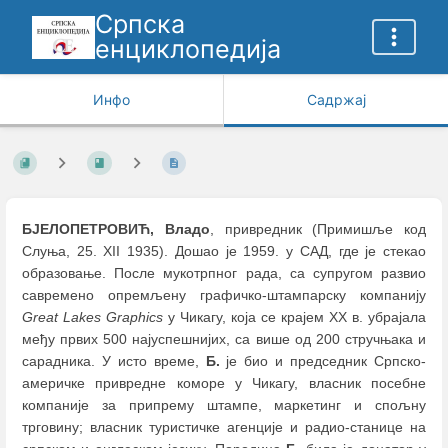
Српска
енциклопедија
Инфо
Садржај
БЈЕЛОПЕТРОВИЋ, Владо
, привредник (Примишље код
Слуња, 25. XII 1935). Дошао је 1959. у САД, где је стекао
образовање. После мукотрпног рада, са супругом развио
савремено опремљену графичко-штампарску компанију
Great Lakes Graphics
у Чикагу, која се крајем XX в. убрајала
међу првих 500 најуспешнијих, са више од 200 стручњака и
сарадника. У исто време,
Б.
је био и председник Српско-
америчке привредне коморе у Чикагу, власник посебне
компаније за припрему штампе, маркетинг и спољну
трговину; власник туристичке агенције и радио-станице на