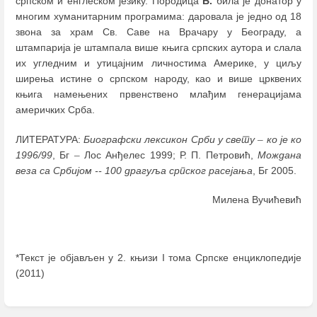
српском и енглеском језику. Породица
Б.
била је донатор у
многим хуманитарним програмима: даровала је једно од 18
звона за храм Св. Саве на Врачару у Београду, а
штампарија је штампала више књига српских аутора и слала
их угледним и утицајним личностима Америке, у циљу
ширења истине о српском народу, као и више црквених
књига намењених првенствено млађим генерацијама
америчких Срба.
ЛИТЕРАТУРА:
Биографски лексикон Срби у свету
–
ко је ко
1996/99
, Бг
–
Лос Анђелес 1999; Р. П. Петровић,
Мождана
веза са Србијом -- 100 драгуља српског расејања
, Бг 2005.
Милена Вучићевић
*Текст је објављен у 2. књизи I тома Српске енциклопедије
(2011)
Enter
section