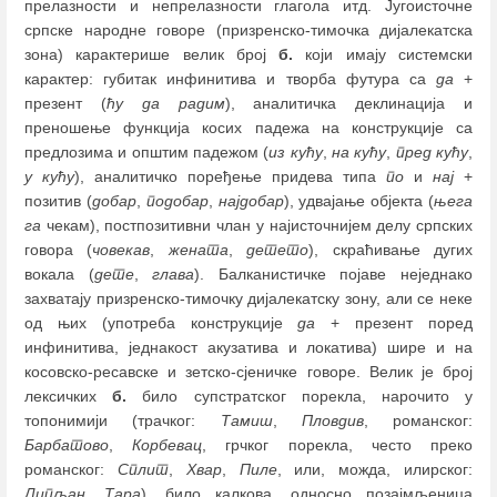
прелазности и непрелазности глагола итд. Југоисточне
српске народне говоре (призренско-тимочка дијалекатска
зона) карактерише велик број
б.
који имају системски
карактер: губитак инфинитива и творба футура са
да
+
презент (
ћу да радим
), аналитичка деклинација и
преношење функција косих падежа на конструкције са
предлозима и општим падежом (
из кућу
,
на кућу
,
пред кућу
,
у кућу
), аналитичко поређење придева типа
по
и
нај
+
позитив (
добар
,
подобар
,
најдобар
), удвајање објекта (
њега
га
чекам), постпозитивни члан у најисточнијем делу српских
говора (
човекав
,
жената
,
детето
), скраћивање дугих
вокала (
дете
,
глава
). Балканистичке појаве неједнако
захватају призренско-тимочку дијалекатску зону, али се неке
од њих (употреба конструкције
да
+ презент поред
инфинитива, једнакост акузатива и локатива) шире и на
косовско-ресавске и зетско-сјеничке говоре. Велик је број
лексичких
б.
било супстратског порекла, нарочито у
топонимији (трачког:
Тамиш
,
Пловдив
, романског:
Барбатово
,
Корбевац
, грчког порекла, често преко
романског:
Сплит
,
Хвар
,
Пиле
, или, можда, илирског:
Липљан
,
Тара
), било калкова, односно позајмљеница