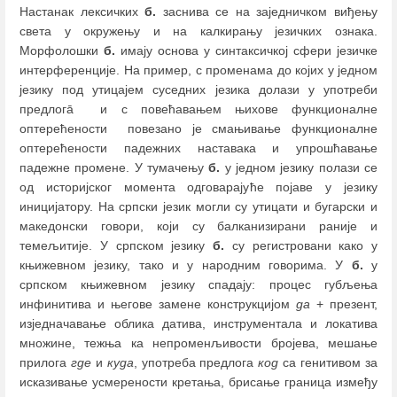
Настанак лексичких
б.
заснива се на заједничком виђењу
света у окружењу и на калкирању језичких ознака.
Морфолошки
б.
имају основа у синтаксичкој сфери језичке
интерференције. На пример, с променама до којих у једном
језику под утицајем суседних језика долази у употреби
предлогā и с повећавањем њихове функционалне
оптерећености повезано је смањивање функционалне
оптерећености падежних наставака и упрошћавање
падежне промене. У тумачењу
б.
у једном језику полази се
од историјског момента одговарајуће појаве у језику
иницијатору. На српски језик могли су утицати и бугарски и
македонски говори, који су балканизирани раније и
темељитије. У српском језику
б.
су регистровани како у
књижевном језику, тако и у народним говорима. У
б.
у
српском књижевном језику спадају: процес губљења
инфинитива и његове замене конструкцијом
да
+ презент,
изједначавање облика датива, инструментала и локатива
множине, тежња ка непроменљивости бројева, мешање
прилога
где
и
куда
, употреба предлога
код
са генитивом за
исказивање усмерености кретања, брисање граница између