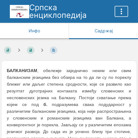
Српска
енциклопедија
Инфо
Садржај
БАЛКАНИЗАМ
, обележје заједничко неким или свим
балканским језицима без обзира на то да ли су по пореклу
ближег или даљег степена сродности, које се развило као
резултат дуготрајних контаката између словенских и
несловенских језика на Балкану. Постоји схватање према
којем се под
б.
подразумева свака подударност у
различитим балканским језицима, која није распрострањена
у словенским и романским језицима ван Балкана, а
конвергентног је порекла. Јављају се у различитим епохама
језичког развоја. До сада их је уочено близу три стотине,