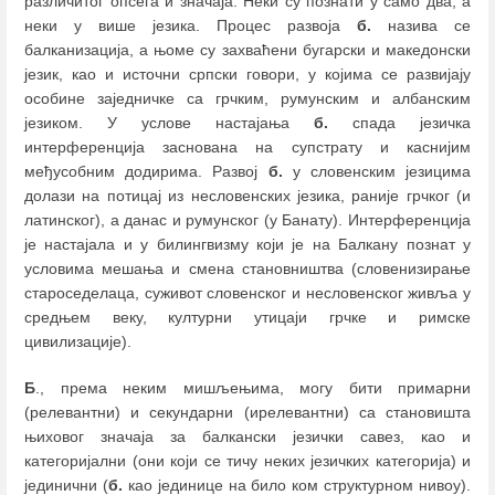
различитог опсега и значаја. Неки су познати у само два, а
неки у више језика. Процес развоја
б.
назива се
балканизација, а њоме су захваћени бугарски и македонски
језик, као и источни српски говори, у којима се развијају
особине заједничке са грчким, румунским и албанским
језиком. У услове настајања
б.
спада језичка
интерференција заснована на супстрату и каснијим
међусобним додирима. Развој
б.
у словенским језицима
долази на потицај из несловенских језика, раније грчког (и
латинског), а данас и румунског (у Банату). Интерференција
је настајала и у билингвизму који је на Балкану познат у
условима мешања и смена становништва (словенизирање
староседелаца, суживот словенског и несловенског живља у
средњем веку, културни утицаји грчке и римске
цивилизације).
Б
., према неким мишљењима, могу бити примарни
(релевантни) и секундарни (ирелевантни) са становишта
њиховог значаја за балкански језички савез, као и
категоријални (они који се тичу неких језичких категорија) и
јединични (
б.
као јединице на било ком структурном нивоу).