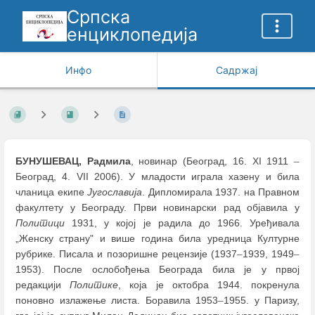
Српска
енциклопедија
Инфо
Садржај
БУНУШЕВАЦ, Радмила
, новинар (Београд, 16. XI 1911
–
Београд, 4. VII 2006). У младости играла хазену и била
чланица екипе
Југославија
. Дипломирала 1937. на Правном
факултету у Београду. Први новинарски рад објавила у
Политици
1931, у којој је радила до 1966. Уређивала
„Женску страну" и више година била уредница Културне
рубрике. Писала и позоришне рецензије (1937
–
1939, 1949
–
1953). После ослобођења Београда била је у првој
редакцији
Политике
, која је октобра 1944. покренула
поновно излажење листа. Боравила 1953
–
1955. у Паризу,