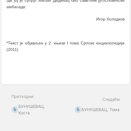
где јој је супруг Милан Дединац био саветник југословенске
амбасаде.
Игор Холодков
*Текст је објављен у 2. књизи I тома Српске енциклопедије
(2011)
Enter
section
select
mode
Претходни
Следећи
БУНУШЕВАЦ,
БУНУШЕВАЦ, Тома
Коста