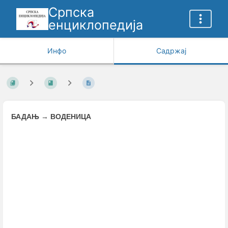
Српска
енциклопедија
Инфо
Садржај
БАДАЊ
→
ВОДЕНИЦА
Enter
section
select
mode