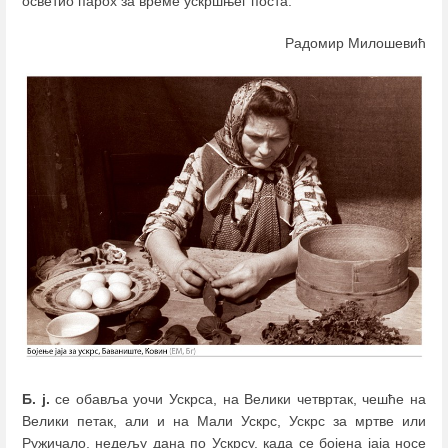
осветио парох за време ускршњег поста.
Радомир Милошевић
Б. ј.
се обавља уочи Ускрса, на Велики четвртак, чешће на
Велики петак, али и на Мали Ускрс, Ускрс за мртве или
Ружичало, недељу дана по Ускрсу, када се бојена јаја носе