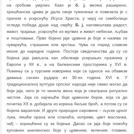
на гробове умрлих. Како је
б. ј.
веома раширено,
хришћанска црква је дала своје тумачење и повезала је с
причом о ускрснућу Исуса Христа, у чијој се симболици
огледа победа душе над смрћу.
Б. ј.
наговештава радост,
живот, трајање, ускрснуће из мртвих и живот небески, љубав
и поштовање. Прво бојено јаје црвене је боје и назива се
чуваркућа, страшник или крсташ. Чува се поред славске
иконе до наредне године. Постоје сведочанства да су се
бојена јаја јављала као обележје ускршњих празника у
Европи у XII в., а на балканским просторима у XVI в.
Помињу се у турским изворима који се односе на обавезе
давања саских рудара из 30-их година XVI в. У
традиционалној култури српског народа није свако могао да
боји јаја, него је то чинила жена која је сматрана ритуално
чистом. Јаја се најчешће боје црвеном бојом, која се до
почетка XX в. добијала из корена биљке броћ, а потом су се
бојила варзилом. И друге природне сировине
–
љуске црног
лука, лишће ораха или спанаћа, коприве, цвет маслачка,
чађ
–
коришћене су за бојење. Данас се јаја боје помоћу
куповних анилинских боја у црвеним, зеленим, плавим,