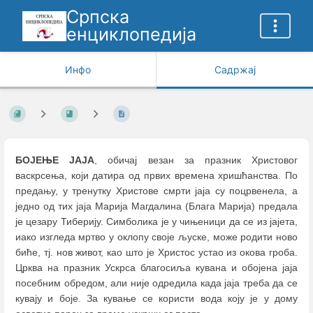
Српска
енциклопедија
Инфо
Садржај
БОЈЕЊЕ ЈАЈА
, обичај везан за празник Христовог
васкрсења, који датира од првих времена хришћанства. По
предању, у тренутку Христове смрти јаја су поцрвенела, а
једно од тих јаја Марија Магдалина (Блага Марија) предала
је цезару Тиберију. Симболика је у чињеници да се из јајета,
иако изгледа мртво у оклопу своје љуске, може родити ново
биће, тј. нов живот, као што је Христос устао из окова гроба.
Црква на празник Ускрса благосиља кувана и обојена јаја
посебним обредом, али није одредила када јаја треба да се
кувају и боје. За кување се користи вода коју је у дому