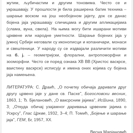
жутим, љубичастим и другим тоновима. Често се и
украшавају. У прошлости је била раширена батик техника
–
шарање воском на још необојеном јајету, док се данас
бојена јаја украшавају сличицама и другим апликацијама
(слама, вуна, свила). На њима могу бити ишарани мотиви
црквене или народне уметности. Шарање бојених јаја у
јужној Србији неговали су иконописци и копаничари, монаси
и свештеници. У народу су се издвајали различити мотиви
на
б. ј.
–
геометријски, флорални, антропоморфни и
зооморфни. Често се поред ознака ХВ ВВ (Христос васкрсе,
ваистину васкрсе) исписују и имена оних којима су бојена
јаја намењена.
ЛИТЕРАТУРА: С. Драић, „О почетку обичаја даривати друг
другу црвено јаје у дане св. Пасхе",
Богословски весник
,
1863, 1; Ђ. Бјелановић, „О ваксрсним јајима",
Истина
, 1890,
3; „Откуда обичај узајамног даривања црвеним јајима о
Ускрсу",
Глас Цркве
, 1932, 3
–
4; П. Томић, „Бојење и шарање
јаја",
ГЕМ
, Бг, 1957, XX.
Весна Марјановић