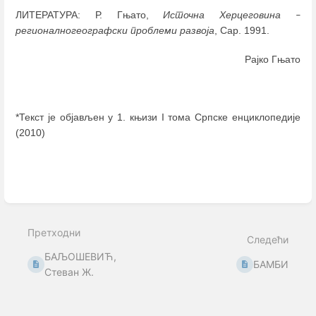
ЛИТЕРАТУРА: Р. Гњато,
Источна Херцеговина
–
регионалногеографски проблеми развоја
, Сар. 1991.
Рајко Гњато
*Текст је објављен у 1. књизи I тома Српске енциклопедије
(2010)
Enter
section
select
mode
Претходни
Следећи
БАЉОШЕВИЋ,
БАМБИ
Стеван Ж.