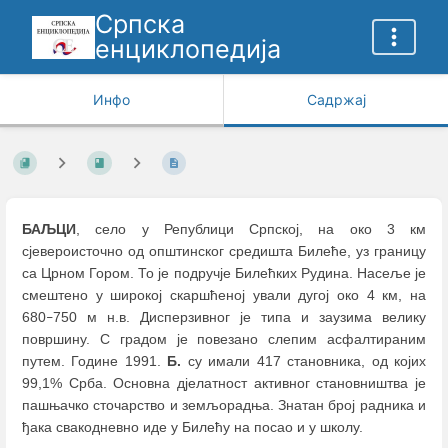
Српска
енциклопедија
Инфо
Садржај
БАЉЦИ
, село у Републици Српској, на око 3 км
сјевероисточно од општинског средишта Билеће, уз границу
са Црном Гором. То је подручје Билећких Рудина. Насеље је
смештено у широкој скаршћеној ували дугој око 4 км, на
680
750 м н.в. Дисперзивног је типа и заузима велику
–
површину. С градом је повезано слепим асфалтираним
путем. Године 1991.
Б.
су имали 417 становника, од којих
99,1% Срба. Основна дјелатност активног становништва је
пашњачко сточарство и земљорадња. Знатан број радника и
ђака свакодневно иде у Билећу на посао и у школу.