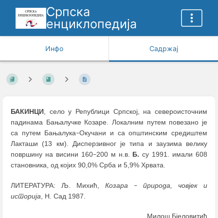
Српска
енциклопедија
Инфо
Садржај
БАКИНЦИ
, село у Републици Српској, на североисточним
падинама Бањалучке Козаре. Локалним путем повезано је
са путем Бањалука
Окучани и са општинским средиштем
–
Лакташи (13 км). Дисперзивног је типа и заузима велику
површину на висини 160
200 м н.в.
Б.
су 1991. имали 608
–
становника, од којих 90,0% Срба и 5,9% Хрвата.
ЛИТЕРАТУРА: Љ. Михић,
Козара
природа, човјек и
–
историја
, Н. Сад 1987.
Милош Бјеловитић