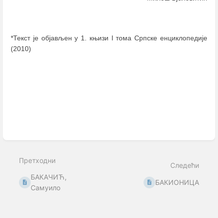
*Текст је објављен у 1. књизи I тома Српске енциклопедије
(2010)
Enter
section
select
mode
Претходни
Следећи
БАКАЧИЋ,
БАКИОНИЦА
Самуило