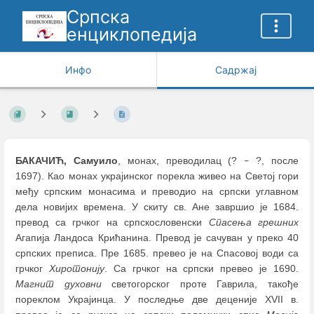
Српска
енциклопедија
Инфо
Садржај
БАКАЧИЋ, Самуило
, монах, преводилац (?
?, после
–
1697). Као монах украјинског порекла живео на Светој гори
међу српским монасима и преводио на српски углавном
дела новијих времена. У скиту св. Ане завршио је 1684.
превод са грчког на српскословенски
Спасења грешних
Агапија Ландоса Крићанина. Превод је сачуван у преко 40
српских преписа. Пре 1685. превео је на Спасовој води са
грчког
Хиротонију
. Са грчког на српски превео је 1690.
Магнит духовни
светогорског протe Гаврила, такође
пореклом Украјинца. У последње две деценије XVII в.