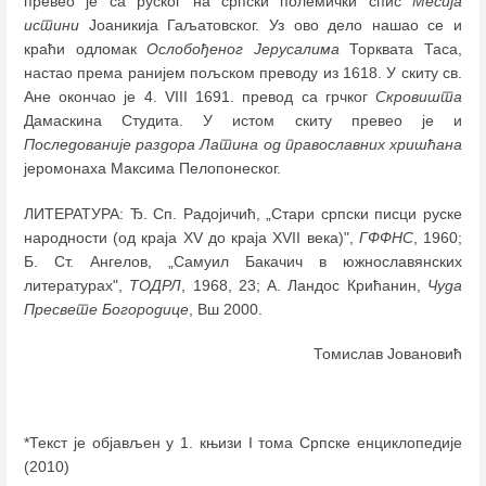
превео је са руског на српски полемички спис
Месија
истини
Јоаникија Гаљатовског. Уз ово дело нашао се и
краћи одломак
Ослобођеног Јерусалима
Торквата Таса,
настао према ранијем пољском преводу из 1618. У скиту св.
Ане окончао је 4. VIII 1691. превод са грчког
Скровишта
Дамаскина Студита. У истом скиту превео је и
Последованије раздора Латина од православних хришћана
јеромонаха Максима Пелопонеског.
ЛИТЕРАТУРА: Ђ. Сп. Радојичић, „Стари српски писци руске
народности (од краја XV до краја XVII века)",
ГФФНС
, 1960;
Б. Ст. Ангелов, „Самуил Бакачич в южнославянских
литературах",
ТОДРЛ
, 1968, 23; А. Ландос Крићанин,
Чуда
Пресвете Богородице
, Вш 2000.
Томислав Јовановић
*Текст је објављен у 1. књизи I тома Српске енциклопедије
(2010)