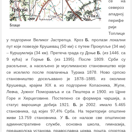
се на
североз
ападној
перифе
рији
Топлице
у подгорини Великог Јастрепца. Кроз
Б.
пролази локални
пут који повезује Крушевац (50 км) с путем Прокупље (34 км)
–
Куршумлија (34 км). Претеча града су Доње
Б.
(из 1446. са
9 кућа) и Горње
Б.
(из 1395). После 1809. Срби су
расељени, а насељено је муслиманско становништво које
се иселило после повлачења Турака 1878. Ново српско
становништво досељавано је 1878
–
1885. из околине
Крушевца, крајем XIX в. из подгорине Копаоника, Жупе,
Левча, Јужног Поморавља и са Пештера и 1900. из Црне
Горе и Херцеговине. Постепено се формира чаршија, а
статус варошице добија 1921.
Б.
је 2002. имало 5.465
становника, од којих 97,4% Срба. На територији општине
живи 13.759 становника. У
Б.
се налазе све општинске
административне службе, основна школа, гимназија,
предшколска установа, православна црква, пошта, спортска