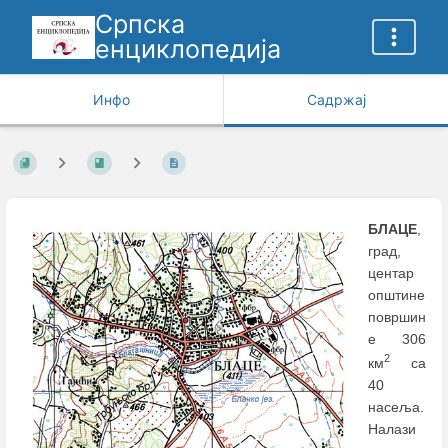
Српска
енциклопедија
Инфо
Садржај
БЛАЦЕ
,
град,
центар
општине
површин
е 306
2
км
са
40
насеља.
Налази