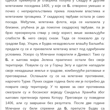
односе прекинула је отворена побуна у Скадру и другим
млетачким поседима 1405, у које се
Б.
отворено умешао и
почео с непријатељствима према локалним властима и
млетачким трговцима. У скадарској тврђави остала је само
посада. Међутим, млетачка флота, која се налазила у
близини, упућена је да помогне скадарској тврђави, па je
брзо преокренула ствар у своју корист, више захваљујући
слабости
Б.
него својој снази. Тада се показало да су
градови Бар, Улцињ и Будва незадовољни влашћу Балшића:
предали су се и прихватили млетачку власт под одређеним
условима. Ускоро су Млечани повратили и Дриваст. Тако су
Б.
и његова мајка Јелена практично остали без своје
територије. Повукли су се у Горњу Зету и одатле нападали
своје некадашње земље и градове, комбинујући ратовање и
преговарање. Ослањали су се на млетачке противнике,
нарочито Турке. Пуних седам година било им је потребно да
поврате своју територију. У то време за свог противника
сматрали су и босанског војводу Сандаља Хранића због
његових претензија према Котору. Преговори су поведени
1406, али су завршени без резултата. После две године
Млечани су били спремни да
Б.
препусте Будву са