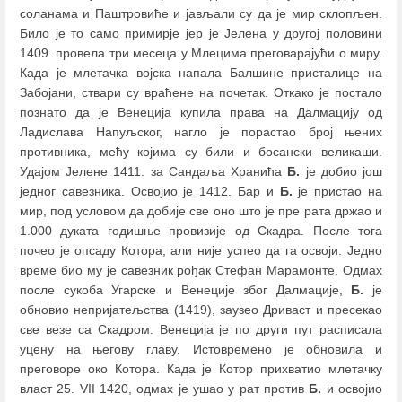
соланама и Паштровиће и јављали су да је мир склопљен.
Било је то само примирје јер је Јелена у другој половини
1409. провела три месеца у Млецима преговарајући о миру.
Када је млетачка војска напала Балшине присталице на
Забојани, ствари су враћене на почетак. Откако је постало
познато да је Венеција купила права на Далмацију од
Ладислава Напуљског, нагло је порастао број њених
противника, мећу којима су били и босански великаши.
Удајом Јелене 1411. за Сандаља Хранића
Б.
је добио још
једног савезника. Освојио је 1412. Бар и
Б.
је пристао на
мир, под условом да добије све оно што је пре рата држао и
1.000 дуката годишње провизије од Скадра. После тога
почео је опсаду Котора, али није успео да га освоји. Једно
време био му је савезник рођак Стефан Марамонте. Одмах
после сукоба Угарске и Венеције због Далмације,
Б.
је
обновио непријатељства (1419), заузео Дриваст и пресекао
све везе са Скадром. Венеција је по други пут расписала
уцену на његову главу. Истовремено је обновила и
преговоре око Котора. Када је Котор прихватио млетачку
власт 25. VII 1420, одмах је ушао у рат против
Б.
и освојио