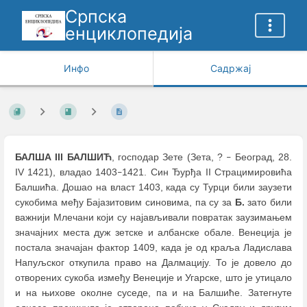
Српска
енциклопедија
Инфо
Садржај
БАЛША III БАЛШИЋ
, господар Зете (Зета, ?
Београд, 28.
–
IV 1421), владао 1403
1421. Син Ђурђа II Страцимировића
–
Балшића. Дошао на власт 1403, када су Турци били заузети
сукобима међу Бајазитовим синовима, па су за
Б.
зато били
важнији Млечани који су најављивали повратак заузимањем
значајних места дуж зетске и албанске обале. Венеција је
постала значајан фактор 1409, када је од краља Ладислава
Напуљског откупила право на Далмацију. То је довело до
отворених сукоба између Венеције и Угарске, што је утицало
и на њихове околне суседе, па и на Балшиће. Затегнуте