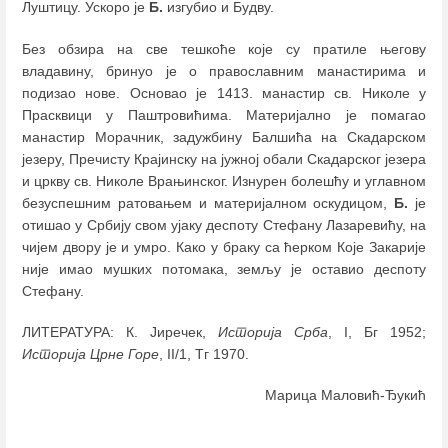
Луштицу. Ускоро је
Б.
изгубио и Будву.
Без обзира на све тешкоће које су пратиле његову
владавину, бринуо је о православним манастирима и
подизао нове. Основао је 1413. манастир св. Николе у
Прасквици у Паштровићима. Материјално је помагао
манастир Морачник, задужбину Балшића на Скадарском
језеру, Пречисту Крајинску на јужној обали Скадарског језера
и цркву св. Николе Врањинског. Изнурен болешћу и углавном
безуспешним ратовањем и материјалном оскудицом,
Б.
је
отишао у Србију свом ујаку деспоту Стефану Лазаревићу, на
чијем двору је и умро. Како у браку са ћерком Које Закарије
није имао мушких потомака, земљу је оставио деспоту
Стефану.
ЛИТЕРАТУРА: К. Јиречек,
Историја Срба
, I, Бг 1952;
Историја Црне Горе
, II/1, Тг 1970.
Марица Маловић-Ђукић