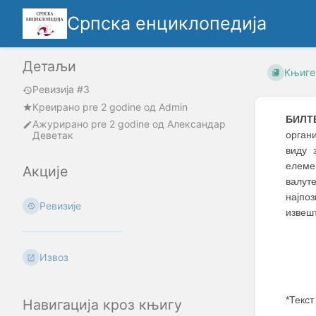
Српска енциклопедија
Детаљи
Књиге
Ревизија #3
Креирано
pre 2 godine
oд
Admin
БИЛТ
Ажурирано
pre 2 godine
од
Александар
Деветак
орган
виду 
елеме
Акције
валут
најпоз
Ревизије
извешт
Извоз
*Текст
Навигација кроз књигу