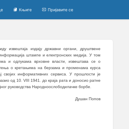
це
Књиге
Пријавите се
виду извештаја издају државни органи, друштвене
у информација штампе и електронских медија. У том
има и одлукама врховне власти, извештава се о
штења о кретањима на берзама и променама курса
ај својих информативних сервиса. У прошлости је
азио од 10. VIII 1941. до краја рата и доносио ратне
војног руководства Народноослободилачке борбе.
Душан Попов