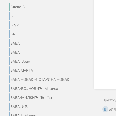
Enter
Слово Б
section
select
Б
mode
Б-92
БА
БАБА
БАБА
БАБА, Јоан
БАБА МАРТА
БАБА НОВАК → СТАРИНА НОВАК
БАБА-ВОЈНОВИЋ, Мариоара
БАБА-МИЛКИЋ, Ђорђе
Претхо
БАБАЈИЋ
БИЛ
БАБАЦ, Марко