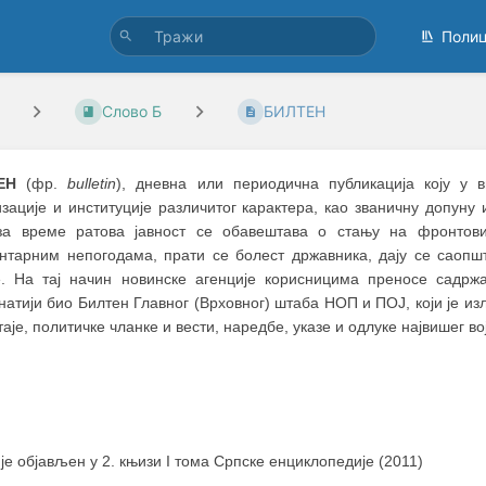
Поли
Слово Б
БИЛТЕН
ЕН
(фр.
bulletin
), дневна или периодична публикација коју у 
изације и институције различитог карактера, као званичну допун
за време ратова јавност се обавештава о стању на фронтов
нтарним непогодама, прати се болест државника, дају се саоп
е. На тај начин новинске агенције корисницима преносе садрж
натији био Билтен Главног (Врховног) штаба НОП и ПОЈ, који је изл
аје, политичке чланке и вести, наредбе, указе и одлуке највишег 
 је објављен у 2. књизи I тома Српске енциклопедије (2011)